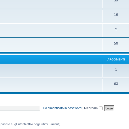
39
16
5
50
ARGOMENTI
1
63
Ho dimenticato la password
|
Ricordami
asato sugli utenti attivi negli ultimi 5 minuti)