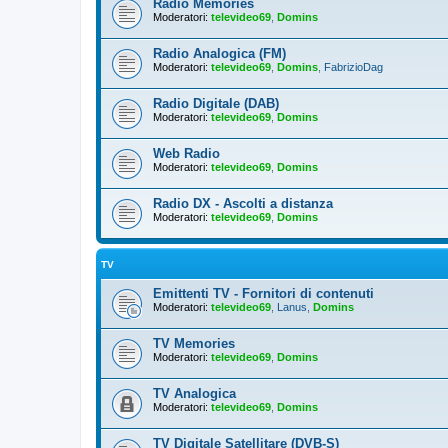
Radio Memories
Moderatori:
televideo69
,
Domins
Radio Analogica (FM)
Moderatori:
televideo69
,
Domins
,
FabrizioDag
Radio Digitale (DAB)
Moderatori:
televideo69
,
Domins
Web Radio
Moderatori:
televideo69
,
Domins
Radio DX - Ascolti a distanza
Moderatori:
televideo69
,
Domins
TV
Emittenti TV - Fornitori di contenuti
Moderatori:
televideo69
,
Lanus
,
Domins
TV Memories
Moderatori:
televideo69
,
Domins
TV Analogica
Moderatori:
televideo69
,
Domins
TV Digitale Satellitare (DVB-S)