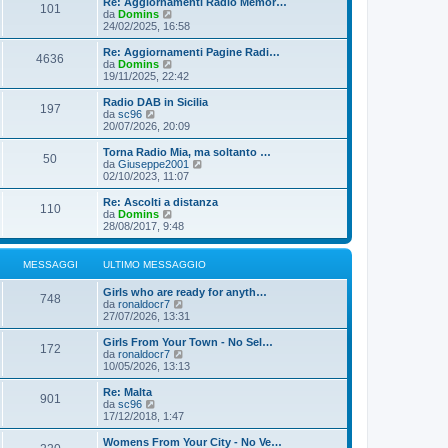
Re: Aggiornamenti Radio Memor…
e
101
g
u
V
da
Domins
s
i
l
e
24/02/2025, 16:58
s
o
t
d
a
i
i
g
Re: Aggiornamenti Pagine Radi…
4636
m
u
g
V
da
Domins
o
l
i
e
19/11/2025, 22:42
m
t
o
d
e
i
i
Radio DAB in Sicilia
s
197
m
u
V
da
sc96
s
o
l
e
20/07/2026, 20:09
a
m
t
d
g
e
i
i
Torna Radio Mia, ma soltanto …
g
s
50
m
u
V
da
Giuseppe2001
i
s
o
l
e
02/10/2023, 11:07
o
a
m
t
d
g
e
i
i
Re: Ascolti a distanza
g
s
110
m
u
V
da
Domins
i
s
o
l
e
28/08/2017, 9:48
o
a
m
t
d
g
e
i
i
g
s
m
u
MESSAGGI
ULTIMO MESSAGGIO
i
s
o
l
o
a
m
t
Girls who are ready for anyth…
g
e
i
748
V
da
ronaldocr7
g
s
m
e
27/07/2026, 13:31
i
s
o
d
o
a
m
i
Girls From Your Town - No Sel…
g
e
172
u
V
da
ronaldocr7
g
s
l
e
10/05/2026, 13:13
i
s
t
d
o
a
i
i
Re: Malta
g
901
m
u
V
da
sc96
g
o
l
e
17/12/2018, 1:47
i
m
t
d
o
e
i
i
Womens From Your City - No Ve…
s