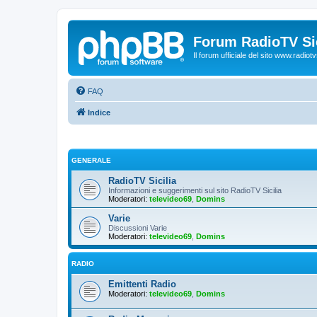
Forum RadioTV Sic
Il forum ufficiale del sito www.radiotvsi
FAQ
Indice
GENERALE
RadioTV Sicilia
Informazioni e suggerimenti sul sito RadioTV Sicilia
Moderatori:
televideo69
,
Domins
Varie
Discussioni Varie
Moderatori:
televideo69
,
Domins
RADIO
Emittenti Radio
Moderatori:
televideo69
,
Domins