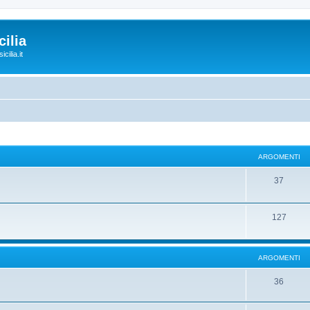
ilia
cilia.it
ARGOMENTI
37
127
ARGOMENTI
36