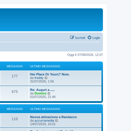
Iscriviti
Login
Oggi è 07/08/2026, 12:07
MESSAGGI
ULTIMO MESSAGGIO
Her Place Or Yours? Now.
177
V
da
freddy
e
31/07/2026, 1:56
d
i
Re: Auguri a .....
675
u
V
da
Domins
l
e
01/07/2025, 21:46
t
d
i
i
m
u
MESSAGGI
ULTIMO MESSAGGIO
o
l
m
t
e
Nuova attivazione a Randazzo
i
110
s
V
da
azzurramedia
m
s
e
14/07/2019, 10:01
o
a
d
m
g
i