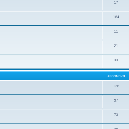
17
184
11
21
33
ARGOMENTI
126
37
73