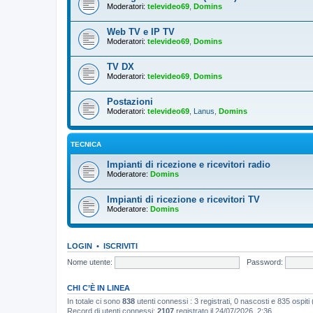
Moderatori:
televideo69
,
Domins
Web TV e IP TV
Moderatori:
televideo69
,
Domins
TV DX
Moderatori:
televideo69
,
Domins
Postazioni
Moderatori:
televideo69
,
Lanus
,
Domins
TECNICA
Impianti di ricezione e ricevitori radio
Moderatore:
Domins
Impianti di ricezione e ricevitori TV
Moderatore:
Domins
LOGIN
•
ISCRIVITI
Nome utente:
Password:
CHI C’È IN LINEA
In totale ci sono
838
utenti connessi : 3 registrati, 0 nascosti e 835 ospiti (b
Record di utenti connessi:
2107
registrato il 24/07/2026, 2:36