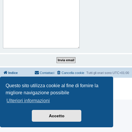
Indice
Contattaci
Cancella cookie
Tutti gli orari sono
UTC+01:00
Creato da
phpBB
® Forum Software © phpBB Limited
Questo sito utilizza cookie al fine di fornire la
Traduzione Italiana
phpBB-Italia.it
migliore navigazione possibile
Privacy
|
Condizioni
Ulteriori informazioni
Accetto