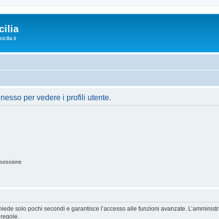
ilia
cilia.it
nesso per vedere i profili utente.
 sessione
ichiede solo pochi secondi e garantisce l’accesso alle funzioni avanzate. L’amminist
 regole.