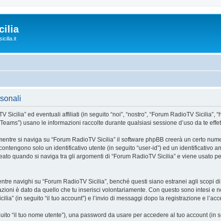
ilia
cilia.it
rsonali
ia” ed eventuali affiliati (in seguito “noi”, “nostro”, “Forum RadioTV Sicilia”, “http:
ms”) usano le informazioni raccolte durante qualsiasi sessione d’uso da te effettua
mentre si naviga su “Forum RadioTV Sicilia” il software phpBB creerà un certo numer
 contengono solo un identificativo utente (in seguito “user-id”) ed un identificativo
to quando si naviga tra gli argomenti di “Forum RadioTV Sicilia” e viene usato per
e navighi su “Forum RadioTV Sicilia”, benché questi siano estranei agli scopi di q
zioni è dato da quello che tu inserisci volontariamente. Con questo sono intesi e no
lia” (in seguito “il tuo account”) e l’invio di messaggi dopo la registrazione e l’acc
eguito “il tuo nome utente”), una password da usare per accedere al tuo account (in s