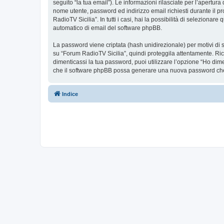
seguito “la tua email”). Le informazioni rilasciate per l’apertura
nome utente, password ed indirizzo email richiesti durante il pr
RadioTV Sicilia”. In tutti i casi, hai la possibilità di seleziona
automatico di email del software phpBB.
La password viene criptata (hash unidirezionale) per motivi di s
su “Forum RadioTV Sicilia”, quindi proteggila attentamente. Ric
dimenticassi la tua password, puoi utilizzare l’opzione “Ho dim
che il software phpBB possa generare una nuova password che 
Indice