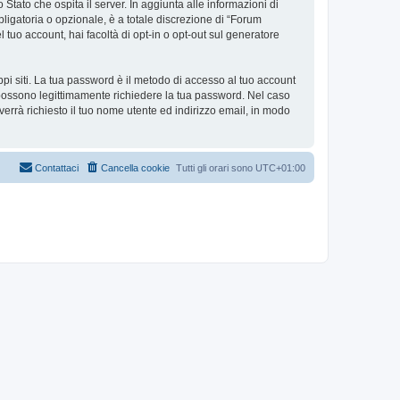
 Stato che ospita il server. In aggiunta alle informazioni di
ligatoria o opzionale, è a totale discrezione di “Forum
el tuo account, hai facoltà di opt-in o opt-out sul generatore
ppi siti. La tua password è il metodo di accesso al tuo account
i possono legittimamente richiedere la tua password. Nel caso
errà richiesto il tuo nome utente ed indirizzo email, in modo
Contattaci
Cancella cookie
Tutti gli orari sono
UTC+01:00