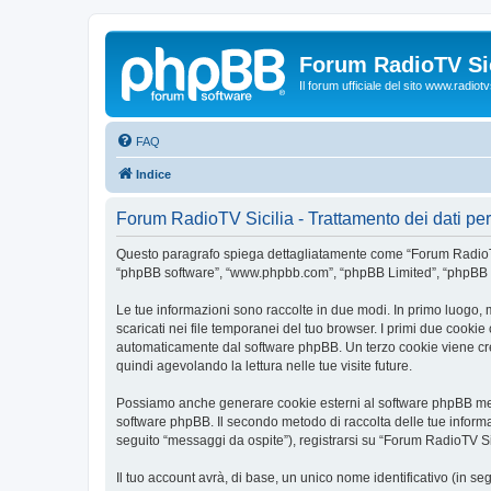
Forum RadioTV Sic
Il forum ufficiale del sito www.radiotvsi
FAQ
Indice
Forum RadioTV Sicilia - Trattamento dei dati pe
Questo paragrafo spiega dettagliatamente come “Forum RadioTV Sicil
“phpBB software”, “www.phpbb.com”, “phpBB Limited”, “phpBB Tea
Le tue informazioni sono raccolte in due modi. In primo luogo, 
scaricati nei file temporanei del tuo browser. I primi due cookie
automaticamente dal software phpBB. Un terzo cookie viene crea
quindi agevolando la lettura nelle tue visite future.
Possiamo anche generare cookie esterni al software phpBB mentr
software phpBB. Il secondo metodo di raccolta delle tue informa
seguito “messaggi da ospite”), registrarsi su “Forum RadioTV Sici
Il tuo account avrà, di base, un unico nome identificativo (in s