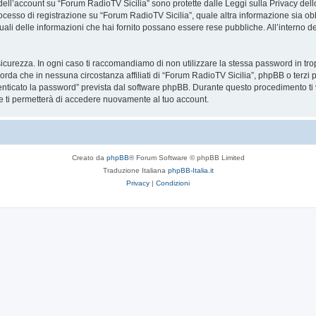
 dell’account su “Forum RadioTV Sicilia” sono protette dalle Leggi sulla Privacy dello
ocesso di registrazione su “Forum RadioTV Sicilia”, quale altra informazione sia obb
re quali delle informazioni che hai fornito possano essere rese pubbliche. All’interno d
icurezza. In ogni caso ti raccomandiamo di non utilizzare la stessa password in tro
orda che in nessuna circostanza affiliati di “Forum RadioTV Sicilia”, phpBB o terz
enticato la password” prevista dal software phpBB. Durante questo procedimento ti v
ti permetterà di accedere nuovamente al tuo account.
Creato da
phpBB
® Forum Software © phpBB Limited
Traduzione Italiana
phpBB-Italia.it
Privacy
|
Condizioni