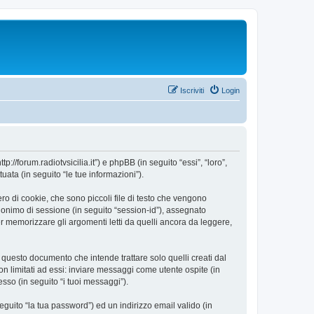
Iscriviti
Login
//forum.radiotvsicilia.it”) e phpBB (in seguito “essi”, “loro”,
ta (in seguito “le tue informazioni”).
o di cookie, che sono piccoli file di testo che vengono
 anonimo di sessione (in seguito “session-id”), assegnato
 memorizzare gli argomenti letti da quelli ancora da leggere,
uesto documento che intende trattare solo quelli creati dal
n limitati ad essi: inviare messaggi come utente ospite (in
esso (in seguito “i tuoi messaggi”).
eguito “la tua password”) ed un indirizzo email valido (in