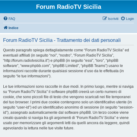
Forum RadioTV Sicilia
FAQ
Iscriviti
Login
Indice
Forum RadioTV Sicilia - Trattamento dei dati personali
Questo paragrafo spiega dettagliatamente come “Forum RadioTV Sicilia” ed
eventuali affiliati (in seguito “noi”, “nostro”, “Forum RadioTV Sicilia”,
“http://forum.radiotvsicilia.it”) e phpBB (in seguito “essi”, “loro”, “phpBB
software”, “www.phpbb.com”, “phpBB Limited”, “phpBB Teams”) usano le
informazioni raccolte durante qualsiasi sessione d’uso da te effettuata (in
seguito “le tue informazioni”).
Le tue informazioni sono raccolte in due modi. In primo luogo, mentre si naviga
su “Forum RadioTV Sicilia” il software phpBB creerà un certo numero di
cookie, che sono piccoli file di testo che vengono scaricati nei file temporanei
del tuo browser. I primi due cookie contengono solo un identificativo utente (in
seguito “user-id”) ed un identificativo anonimo di sessione (in seguito “session-
id”), assegnato automaticamente dal software phpBB. Un terzo cookie viene
creato quando si naviga tra gli argomenti di “Forum RadioTV Sicilia” e viene
usato per memorizzare gli argomenti letti da quelli ancora da leggere, quindi
agevolando la lettura nelle tue visite future.