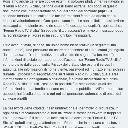
Possiamo anche generare cookie esterni al software phpBB mentre navighi su
“Forum RadioTV Sicilia”, benché questi siano estranei agli scopi di questo
documento che intende trattare solo quelli creati dal software phpBB. Il
secondo metodo di raccolta delle tue informazioni è dato da quello che tu
inserisci volontariamente. Con questo sono intesi e non limitati ad essi: inviare
messaggi come utente ospite (in seguito “messaggi da ospite”), registrarsi su
“Forum RadioTV Sicilia” (in seguito “il tuo account”) e l’invio di messaggi dopo
la registrazione e l’accesso (in seguito “i tuoi messaggi”).
Il tuo account avrà, di base, un unico nome identificativo (in seguito “il tuo
nome utente”), una password da usare per accedere al tuo account (in seguito
“la tua password”) ed un indirizzo email valido (in seguito “la tua email”). Le
informazioni rilasciate per l’apertura dell’account su “Forum RadioTV Sicilia”
sono protette dalle Leggi sulla Privacy dello Stato che ospita il server. In
aggiunta alle informazioni di nome utente, password ed indirizzo email richiesti
durante il processo di registrazione su “Forum RadioTV Sicilia”, quale altra
informazione sia obbligatoria o opzionale, è a totale discrezione di “Forum
RadioTV Sicilia”. In tutti i casi, hai la possibilità di selezionare quali delle
informazioni che hai fornito possano essere rese pubbliche. All’interno del tuo
account, hai facoltà di opt-in o opt-out sul generatore automatico di email del
software phpBB.
La password viene criptata (hash unidirezionale) per motivi di sicurezza. In
ogni caso ti raccomandiamo di non utilizzare la stessa password in troppi siti.
La tua password è il metodo di accesso al tuo account su “Forum RadioTV
Sicilia”, quindi proteggila attentamente. Ricorda che in nessuna circostanza
affiliati di “Forum RadioTV Sicilia”, phpBB o terzi possono legittimamente