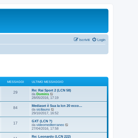
Iscriviti
Login
MESSAGGI
ULTIMO MESSAGGIO
Re: Rai Sport 2 (LCN 58)
29
V
da
Domins
e
28/05/2016, 17:19
d
i
Mediaset è Sua la lcn 20 ecco…
84
u
V
da
siciliauno
l
e
29/10/2017, 16:52
t
d
i
i
GXT (LCN ?)
17
m
u
V
da
videomediterraneo
o
l
e
27/04/2016, 17:58
m
t
d
e
i
i
Re: Leonardo (LCN 222)