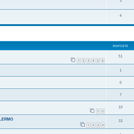
3
4
RISPOSTE
51
1
2
3
4
5
6
1
0
7
10
1
2
PALERMO
33
1
2
3
4