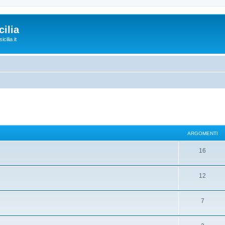
ilia
cilia.it
ARGOMENTI
16
12
7