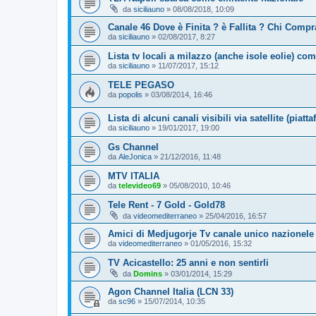
da
siciliauno
»
08/08/2018, 10:09
Canale 46 Dove è Finita ? è Fallita ? Chi Compr
da
siciliauno
»
02/08/2017, 8:27
Lista tv locali a milazzo (anche isole eolie) com
da
siciliauno
»
11/07/2017, 15:12
TELE PEGASO
da
popolis
»
03/08/2014, 16:46
Lista di alcuni canali visibili via satellite (pia
da
siciliauno
»
19/01/2017, 19:00
Gs Channel
da
AleJonica
»
21/12/2016, 11:48
MTV ITALIA
da
televideo69
»
05/08/2010, 10:46
Tele Rent - 7 Gold - Gold78
da
videomediterraneo
»
25/04/2016, 16:57
Amici di Medjugorje Tv canale unico nazionele
da
videomediterraneo
»
01/05/2016, 15:32
TV Acicastello: 25 anni e non sentirli
da
Domins
»
03/01/2014, 15:29
Agon Channel Italia (LCN 33)
da
sc96
»
15/07/2014, 10:35