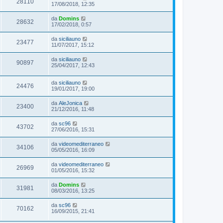
28110
17/08/2018, 12:35
da
Domins
28632
17/02/2018, 0:57
da
siciliauno
23477
11/07/2017, 15:12
da
siciliauno
90897
25/04/2017, 12:43
da
siciliauno
24476
19/01/2017, 19:00
da
AleJonica
23400
21/12/2016, 11:48
da
sc96
43702
27/06/2016, 15:31
da
videomediterraneo
34106
05/05/2016, 16:09
da
videomediterraneo
26969
01/05/2016, 15:32
da
Domins
31981
08/03/2016, 13:25
da
sc96
70162
16/09/2015, 21:41