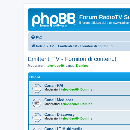
Forum RadioTV Sic
Il forum ufficiale del sito www.radiotvsi
FAQ
Indice
TV
Emittenti TV - Fornitori di contenuti
Emittenti TV - Fornitori di contenuti
Moderatori:
televideo69
,
Lanus
,
Domins
FORUM
Canali RAI
Moderatori:
televideo69
,
Domins
Canali Mediaset
Moderatori:
televideo69
,
Domins
Canali Discovery
Moderatori:
televideo69
,
Domins
Canali LT Multimedia