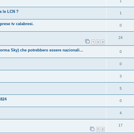
1
a le LCN ?
1
prese tv calabresi.
0
24
1
2
3
ttaforma Sky) che potrebbero essere nazionali...
0
0
3
5
 824
0
4
17
1
2