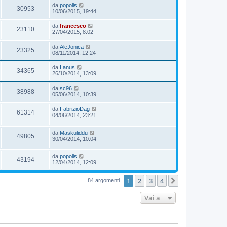
da
popolis
30953
10/06/2015, 19:44
da
francesco
23110
27/04/2015, 8:02
da
AleJonica
23325
08/11/2014, 12:24
da
Lanus
34365
26/10/2014, 13:09
da
sc96
38988
05/06/2014, 10:39
da
FabrizioDag
61314
04/06/2014, 23:21
da
Maskuliddu
49805
30/04/2014, 10:04
da
popolis
43194
12/04/2014, 12:09
1
2
3
4
Prossimo
84 argomenti
Vai a