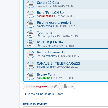
Canale 10 Gela
da
popolis
»
08/06/2015, 19:26
Bella TV - LCN 814
da
francesco
»
27/04/2015, 8:02
Rischio oscuramento ?
da
AleJonica
»
08/11/2014, 12:24
Touring tv
da
popolis
»
19/10/2014, 10:13
R101 TV (LCN 167)
da
sc96
»
22/05/2014, 18:00
Radio Universal TV
da
catania46
»
05/05/2014, 9:17
CANALE 8 - TELEFICARAZZI
da
Maskuliddu
»
20/02/2012, 20:21
Ibleatv Ferla
da
Domins
»
25/02/2013, 20:42
Nuovo argomento
Torna all’Indice della Board
PERMESSI FORUM