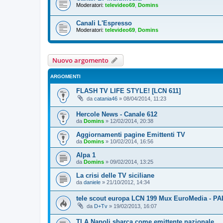
Moderatori:
televideo69
,
Domins
Canali L'Espresso
Moderatori:
televideo69
,
Domins
Nuovo argomento
ARGOMENTI
FLASH TV LIFE STYLE! [LCN 611]
da
catania46
»
08/04/2014, 11:23
Hercole News - Canale 612
da
Domins
»
12/02/2014, 20:38
Aggiornamenti pagine Emittenti TV
da
Domins
»
10/02/2014, 16:56
Alpa 1
da
Domins
»
09/02/2014, 13:25
La crisi delle TV siciliane
da
daniele
»
21/10/2012, 14:34
tele scout europa LCN 199 Mux EuroMedia - 
da
D+Tv
»
19/02/2013, 16:07
TLA Napoli sbarca come emittente nazionale