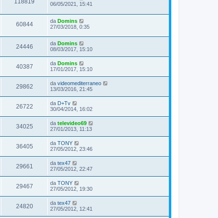
118819
06/05/2021, 15:41
da
Domins
60844
27/03/2018, 0:35
da
Domins
24446
08/03/2017, 15:10
da
Domins
40387
17/01/2017, 15:10
da
videomediterraneo
29862
13/03/2016, 21:45
da
D+Tv
26722
30/04/2014, 16:02
da
televideo69
34025
27/01/2013, 11:13
da
TONY
36405
27/05/2012, 23:46
da
tex47
29661
27/05/2012, 22:47
da
TONY
29467
27/05/2012, 19:30
da
tex47
24820
27/05/2012, 12:41