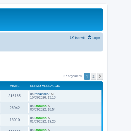
Iscriviti
Login
1
2
Prossimo
37 argomenti
VISITE
ULTIMO MESSAGGIO
da
ronaldocr7
316165
10/05/2026, 13:13
da
Domins
26942
03/03/2022, 18:54
da
Domins
18010
01/03/2022, 19:25
da
Domins