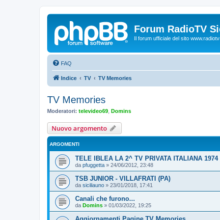
Forum RadioTV Sic
Il forum ufficiale del sito www.radiotvsi
FAQ
Indice
TV
TV Memories
TV Memories
Moderatori:
televideo69
,
Domins
Nuovo argomento
ARGOMENTI
TELE IBLEA LA 2^ TV PRIVATA ITALIANA 1974
da
pfuggetta
»
24/06/2012, 23:48
TSB JUNIOR - VILLAFRATI (PA)
da
siciliauno
»
23/01/2018, 17:41
Canali che furono...
da
Domins
»
01/03/2022, 19:25
Aggiornamenti Pagine TV Memories