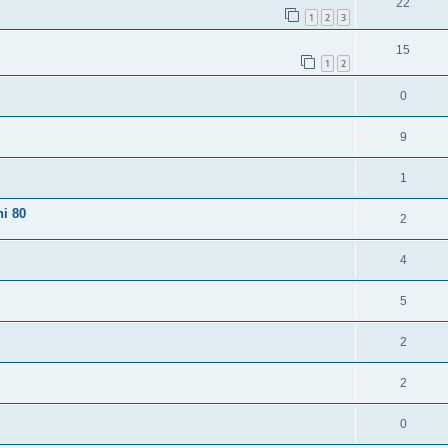
22
1
2
3
15
1
2
0
9
1
ni 80
2
4
5
2
2
0