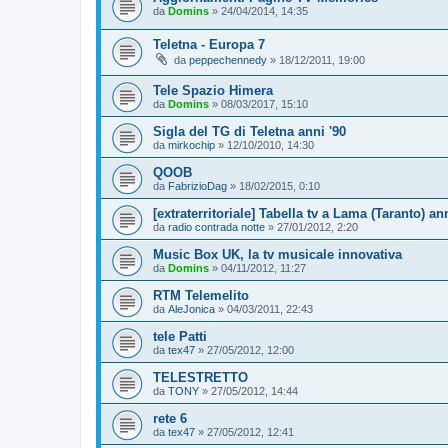
da
Domins
»
24/04/2014, 14:35
Teletna - Europa 7
da
peppechennedy
»
18/12/2011, 19:00
Tele Spazio Himera
da
Domins
»
08/03/2017, 15:10
Sigla del TG di Teletna anni '90
da
mirkochip
»
12/10/2010, 14:30
QOOB
da
FabrizioDag
»
18/02/2015, 0:10
[extraterritoriale] Tabella tv a Lama (Taranto) an
da
radio contrada notte
»
27/01/2012, 2:20
Music Box UK, la tv musicale innovativa
da
Domins
»
04/11/2012, 11:27
RTM Telemelito
da
AleJonica
»
04/03/2011, 22:43
tele Patti
da
tex47
»
27/05/2012, 12:00
TELESTRETTO
da
TONY
»
27/05/2012, 14:44
rete 6
da
tex47
»
27/05/2012, 12:41