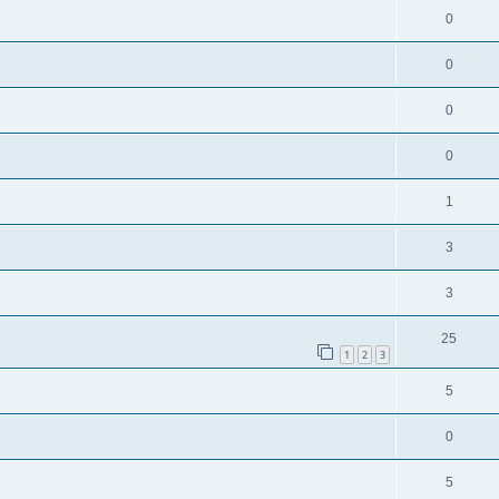
0
0
0
0
1
3
3
25
1
2
3
5
0
5