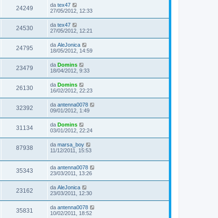
da
tex47
24249
27/05/2012, 12:33
da
tex47
24530
27/05/2012, 12:21
da
AleJonica
24795
18/05/2012, 14:59
da
Domins
23479
18/04/2012, 9:33
da
Domins
26130
16/02/2012, 22:23
da
antenna0078
32392
09/01/2012, 1:49
da
Domins
31134
03/01/2012, 22:24
da
marsa_boy
87938
11/12/2011, 15:53
da
antenna0078
35343
23/03/2011, 13:26
da
AleJonica
23162
23/03/2011, 12:30
da
antenna0078
35831
10/02/2011, 18:52