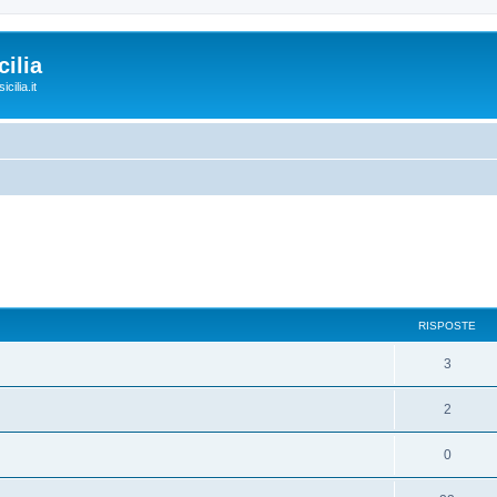
ilia
cilia.it
RISPOSTE
3
2
0