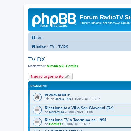
Forum RadioTV Sic
Il forum ufficiale del sito www.radiotvsi
FAQ
Indice
TV
TV DX
TV DX
Moderatori:
televideo69
,
Domins
Nuovo argomento
ARGOMENTI
propagazione
da
darius1969
»
16/08/2012, 15:22
Ricezione tv a Villa San Giovanni (Rc)
da
Nakamura
»
08/05/2021, 11:08
Ricezione TV a Taormina nel 1994
da
Domins
»
07/04/2018, 16:57