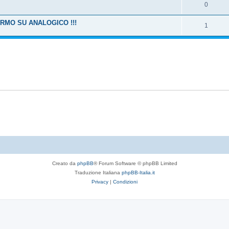
0
ERMO SU ANALOGICO !!!
1
Creato da
phpBB
® Forum Software © phpBB Limited
Traduzione Italiana
phpBB-Italia.it
Privacy
|
Condizioni