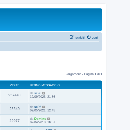
Iscriviti
Login
5 argomenti • Pagina
1
di
1
VISITE
ULTIMO MESSAGGIO
da
sc96
957440
12/09/2023, 21:56
da
sc96
25349
09/05/2021, 12:45
da
Domins
29977
07/04/2018, 16:57