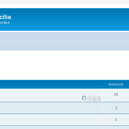
ilia
cilia.it
RISPOSTE
28
1
2
3
3
0