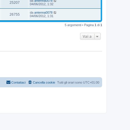
da
antenna0078
25207
04/06/2012, 1:32
da
antenna0078
26755
04/06/2012, 1:31
5 argomenti • Pagina
1
di
1
Vai a
Contattaci
Cancella cookie
Tutti gli orari sono
UTC+01:00