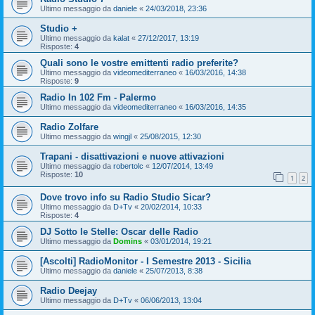
Ultimo messaggio da
daniele
«
24/03/2018, 23:36
Studio +
Ultimo messaggio da
kalat
«
27/12/2017, 13:19
Risposte:
4
Quali sono le vostre emittenti radio preferite?
Ultimo messaggio da
videomediterraneo
«
16/03/2016, 14:38
Risposte:
9
Radio In 102 Fm - Palermo
Ultimo messaggio da
videomediterraneo
«
16/03/2016, 14:35
Radio Zolfare
Ultimo messaggio da
wingjl
«
25/08/2015, 12:30
Trapani - disattivazioni e nuove attivazioni
Ultimo messaggio da
robertolc
«
12/07/2014, 13:49
Risposte:
10
1
2
Dove trovo info su Radio Studio Sicar?
Ultimo messaggio da
D+Tv
«
20/02/2014, 10:33
Risposte:
4
DJ Sotto le Stelle: Oscar delle Radio
Ultimo messaggio da
Domins
«
03/01/2014, 19:21
[Ascolti] RadioMonitor - I Semestre 2013 - Sicilia
Ultimo messaggio da
daniele
«
25/07/2013, 8:38
Radio Deejay
Ultimo messaggio da
D+Tv
«
06/06/2013, 13:04