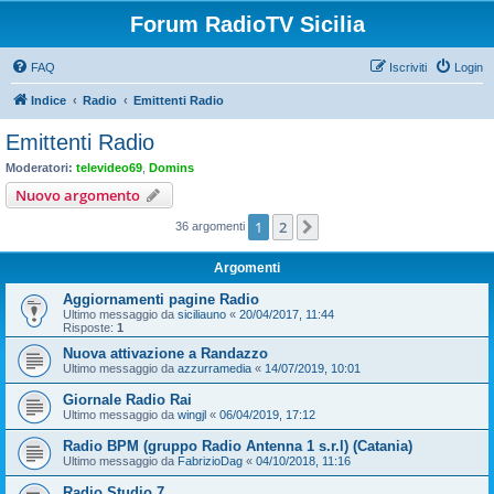
Forum RadioTV Sicilia
FAQ
Iscriviti
Login
Indice
Radio
Emittenti Radio
Emittenti Radio
Moderatori:
televideo69
,
Domins
Nuovo argomento
1
2
Prossimo
36 argomenti
Argomenti
Aggiornamenti pagine Radio
Ultimo messaggio da
siciliauno
«
20/04/2017, 11:44
Risposte:
1
Nuova attivazione a Randazzo
Ultimo messaggio da
azzurramedia
«
14/07/2019, 10:01
Giornale Radio Rai
Ultimo messaggio da
wingjl
«
06/04/2019, 17:12
Radio BPM (gruppo Radio Antenna 1 s.r.l) (Catania)
Ultimo messaggio da
FabrizioDag
«
04/10/2018, 11:16
Radio Studio 7