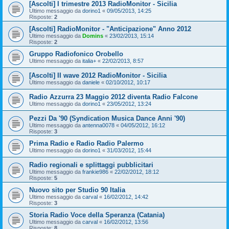
[Ascolti] I trimestre 2013 RadioMonitor - Sicilia
Ultimo messaggio da
dorino1
«
09/05/2013, 14:25
Risposte:
2
[Ascolti] RadioMonitor - "Anticipazione" Anno 2012
Ultimo messaggio da
Domins
«
23/02/2013, 15:14
Risposte:
2
Gruppo Radiofonico Orobello
Ultimo messaggio da
italia+
«
22/02/2013, 8:57
[Ascolti] II wave 2012 RadioMonitor - Sicilia
Ultimo messaggio da
daniele
«
02/10/2012, 10:17
Radio Azzurra 23 Maggio 2012 diventa Radio Falcone
Ultimo messaggio da
dorino1
«
23/05/2012, 13:24
Pezzi Da '90 (Syndication Musica Dance Anni '90)
Ultimo messaggio da
antenna0078
«
04/05/2012, 16:12
Risposte:
3
Prima Radio e Radio Radio Palermo
Ultimo messaggio da
dorino1
«
31/03/2012, 15:44
Radio regionali e splittaggi pubblicitari
Ultimo messaggio da
frankie986
«
22/02/2012, 18:12
Risposte:
5
Nuovo sito per Studio 90 Italia
Ultimo messaggio da
carval
«
16/02/2012, 14:42
Risposte:
3
Storia Radio Voce della Speranza (Catania)
Ultimo messaggio da
carval
«
16/02/2012, 13:56
Risposte:
8