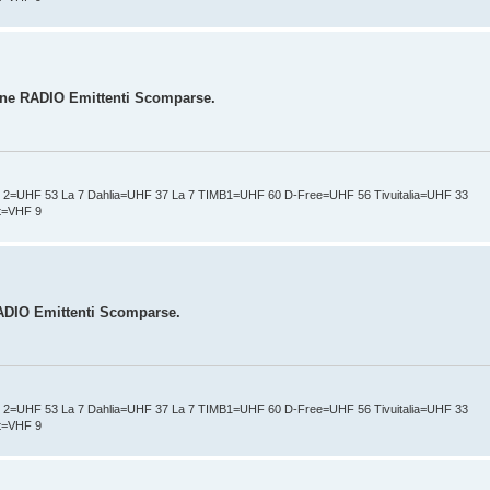
zione RADIO Emittenti Scomparse.
t 2=UHF 53 La 7 Dahlia=UHF 37 La 7 TIMB1=UHF 60 D-Free=UHF 56 Tivuitalia=UHF 33
nt=VHF 9
 RADIO Emittenti Scomparse.
t 2=UHF 53 La 7 Dahlia=UHF 37 La 7 TIMB1=UHF 60 D-Free=UHF 56 Tivuitalia=UHF 33
nt=VHF 9