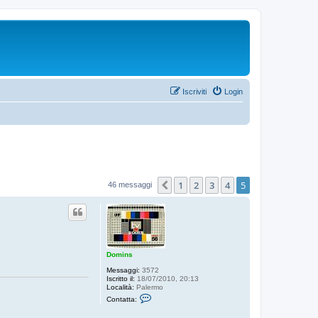
Iscriviti
Login
1
2
3
4
5
Precedente
46 messaggi
Domins
Messaggi:
3572
Iscritto il:
18/07/2010, 20:13
Località:
Palermo
C
Contatta:
o
n