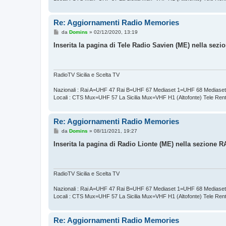
Re: Aggiornamenti Radio Memories
M
da
Domins
»
02/12/2020, 13:19
e
s
Inserita la pagina di Tele Radio Savien (ME) nella se
s
a
g
g
i
RadioTV Sicilia e Scelta TV
o
Nazionali : Rai A=UHF 47 Rai B=UHF 67 Mediaset 1=UHF 68 Mediase
Locali : CTS Mux=UHF 57 La Sicilia Mux=VHF H1 (Altofonte) Tele Re
Re: Aggiornamenti Radio Memories
M
da
Domins
»
08/11/2021, 19:27
e
s
Inserita la pagina di Radio Lionte (ME) nella sezione
s
a
g
g
i
RadioTV Sicilia e Scelta TV
o
Nazionali : Rai A=UHF 47 Rai B=UHF 67 Mediaset 1=UHF 68 Mediase
Locali : CTS Mux=UHF 57 La Sicilia Mux=VHF H1 (Altofonte) Tele Re
Re: Aggiornamenti Radio Memories