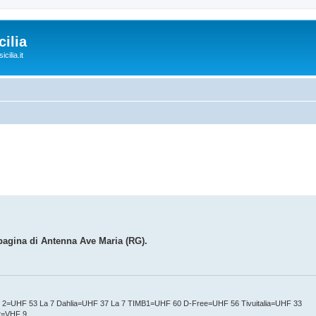
ilia
cilia.it
pagina di Antenna Ave Maria (RG).
t 2=UHF 53 La 7 Dahlia=UHF 37 La 7 TIMB1=UHF 60 D-Free=UHF 56 Tivuitalia=UHF 33
nt=VHF 9