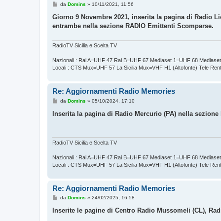
M
da
Domins
»
10/11/2021, 11:56
e
s
Giorno 9 Novembre 2021, inserita la pagina di Radio Li
s
entrambe nella sezione RADIO Emittenti Scomparse.
a
g
g
i
RadioTV Sicilia e Scelta TV
o
Nazionali : Rai A=UHF 47 Rai B=UHF 67 Mediaset 1=UHF 68 Mediase
Locali : CTS Mux=UHF 57 La Sicilia Mux=VHF H1 (Altofonte) Tele Re
Re: Aggiornamenti Radio Memories
M
da
Domins
»
05/10/2024, 17:10
e
s
Inserita la pagina di Radio Mercurio (PA) nella sezio
s
a
g
g
i
RadioTV Sicilia e Scelta TV
o
Nazionali : Rai A=UHF 47 Rai B=UHF 67 Mediaset 1=UHF 68 Mediase
Locali : CTS Mux=UHF 57 La Sicilia Mux=VHF H1 (Altofonte) Tele Re
Re: Aggiornamenti Radio Memories
M
da
Domins
»
24/02/2025, 16:58
e
s
Inserite le pagine di Centro Radio Mussomeli (CL), R
s
a