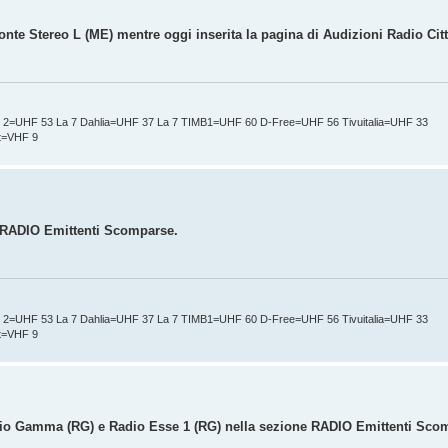
onte Stereo L (ME) mentre oggi inserita la pagina di Audizioni Radio Cit
t 2=UHF 53 La 7 Dahlia=UHF 37 La 7 TIMB1=UHF 60 D-Free=UHF 56 Tivuitalia=UHF 33
nt=VHF 9
ne RADIO Emittenti Scomparse.
t 2=UHF 53 La 7 Dahlia=UHF 37 La 7 TIMB1=UHF 60 D-Free=UHF 56 Tivuitalia=UHF 33
nt=VHF 9
adio Gamma (RG) e Radio Esse 1 (RG) nella sezione RADIO Emittenti Sco