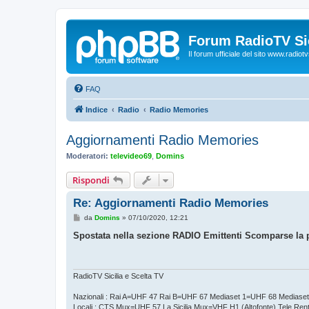
Forum RadioTV Sic
Il forum ufficiale del sito www.radiotvsi
FAQ
Indice
Radio
Radio Memories
Aggiornamenti Radio Memories
Moderatori:
televideo69
,
Domins
Rispondi
Re: Aggiornamenti Radio Memories
M
da
Domins
»
07/10/2020, 12:21
e
s
Spostata nella sezione RADIO Emittenti Scomparse la 
s
a
g
g
i
RadioTV Sicilia e Scelta TV
o
Nazionali : Rai A=UHF 47 Rai B=UHF 67 Mediaset 1=UHF 68 Mediase
Locali : CTS Mux=UHF 57 La Sicilia Mux=VHF H1 (Altofonte) Tele Re