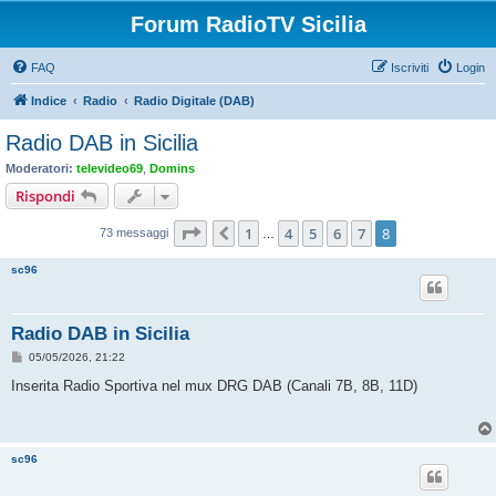
Forum RadioTV Sicilia
FAQ
Iscriviti
Login
Indice
Radio
Radio Digitale (DAB)
Radio DAB in Sicilia
Moderatori:
televideo69
,
Domins
Rispondi
Pagina
8
di
8
1
4
5
6
7
8
Precedente
73 messaggi
…
sc96
Radio DAB in Sicilia
M
05/05/2026, 21:22
e
s
Inserita Radio Sportiva nel mux DRG DAB (Canali 7B, 8B, 11D)
s
a
g
g
i
sc96
o