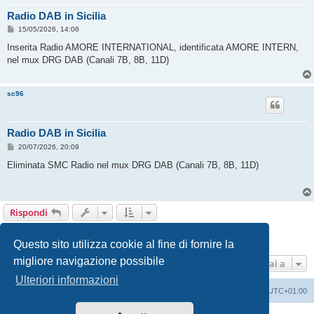
Radio DAB in Sicilia
M
15/05/2026, 14:06
e
s
Inserita Radio AMORE INTERNATIONAL, identificata AMORE INTERN,
s
nel mux DRG DAB (Canali 7B, 8B, 11D)
a
g
g
i
sc96
o
Radio DAB in Sicilia
M
20/07/2026, 20:09
e
s
Eliminata SMC Radio nel mux DRG DAB (Canali 7B, 8B, 11D)
s
a
g
g
i
Rispondi
o
Pagina
8
di
8
1
4
5
6
7
8
Precedente
73 messaggi
…
Questo sito utilizza cookie al fine di fornire la
migliore navigazione possibile
Vai a
Ulteriori informazioni
Indice
Contattaci
Cancella cookie
Tutti gli orari sono
UTC+01:00