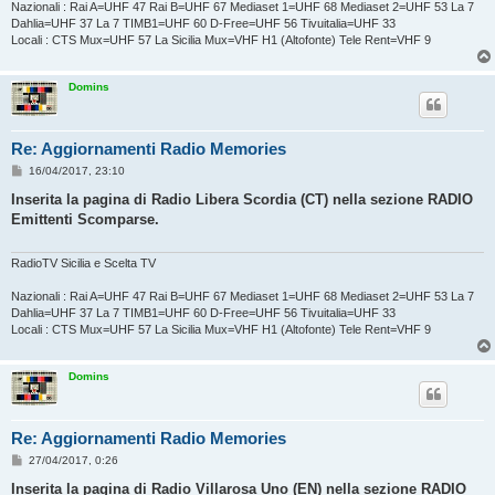
Nazionali : Rai A=UHF 47 Rai B=UHF 67 Mediaset 1=UHF 68 Mediaset 2=UHF 53 La 7
Dahlia=UHF 37 La 7 TIMB1=UHF 60 D-Free=UHF 56 Tivuitalia=UHF 33
Locali : CTS Mux=UHF 57 La Sicilia Mux=VHF H1 (Altofonte) Tele Rent=VHF 9
Domins
Re: Aggiornamenti Radio Memories
M
16/04/2017, 23:10
e
s
Inserita la pagina di Radio Libera Scordia (CT) nella sezione RADIO
s
Emittenti Scomparse.
a
g
g
i
RadioTV Sicilia e Scelta TV
o
Nazionali : Rai A=UHF 47 Rai B=UHF 67 Mediaset 1=UHF 68 Mediaset 2=UHF 53 La 7
Dahlia=UHF 37 La 7 TIMB1=UHF 60 D-Free=UHF 56 Tivuitalia=UHF 33
Locali : CTS Mux=UHF 57 La Sicilia Mux=VHF H1 (Altofonte) Tele Rent=VHF 9
Domins
Re: Aggiornamenti Radio Memories
M
27/04/2017, 0:26
e
s
Inserita la pagina di Radio Villarosa Uno (EN) nella sezione RADIO