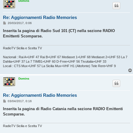
Domins
Re: Aggiornamenti Radio Memories
M
20/03/2017, 0:06
e
s
Inserita la pagina di Radio Sud 101 (CT) nella sezione RADIO
s
Emittenti Scomparse.
a
g
g
i
RadioTV Sicilia e Scelta TV
o
Nazionali : Rai A=UHF 47 Rai B=UHF 67 Mediaset 1=UHF 68 Mediaset 2=UHF 53 La 7
Dahlia=UHF 37 La 7 TIMB1=UHF 60 D-Free=UHF 56 Tivuitalia=UHF 33
Locali : CTS Mux=UHF 57 La Sicilia Mux=VHF H1 (Altofonte) Tele Rent=VHF 9
Domins
Re: Aggiornamenti Radio Memories
M
03/04/2017, 0:16
e
s
Inserita la pagina di Radio Catania nella sezione RADIO Emittenti
s
Scomparse.
a
g
g
i
RadioTV Sicilia e Scelta TV
o