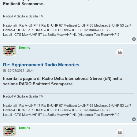
s
Emittenti Scomparse.
a
g
g
i
RadioTV Sicilia e Scelta TV
o
Nazionali : Rai A=UHF 47 Rai B=UHF 67 Mediaset 1=UHF 68 Mediaset 2=UHF 53 La 7
Dahlia=UHF 37 La 7 TIMB1=UHF 60 D-Free=UHF 56 Tivuitalia=UHF 33
Locali : CTS Mux=UHF 57 La Sicilia Mux=VHF H1 (Altofonte) Tele Rent=VHF 9
Domins
Re: Aggiornamenti Radio Memories
M
30/04/2017, 18:44
e
s
Inserita la pagina di Radio Delta International Stereo (EN) nella
s
sezione RADIO Emittenti Scomparse.
a
g
g
i
RadioTV Sicilia e Scelta TV
o
Nazionali : Rai A=UHF 47 Rai B=UHF 67 Mediaset 1=UHF 68 Mediaset 2=UHF 53 La 7
Dahlia=UHF 37 La 7 TIMB1=UHF 60 D-Free=UHF 56 Tivuitalia=UHF 33
Locali : CTS Mux=UHF 57 La Sicilia Mux=VHF H1 (Altofonte) Tele Rent=VHF 9
Domins