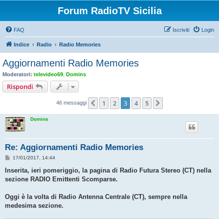
Forum RadioTV Sicilia
FAQ
Iscriviti
Login
Indice
Radio
Radio Memories
Aggiornamenti Radio Memories
Moderatori:
televideo69
,
Domins
Rispondi
1
2
3
4
5
Precedente
Prossimo
46 messaggi
Domins
Re: Aggiornamenti Radio Memories
M
17/01/2017, 14:44
e
s
Inserita, ieri pomeriggio, la pagina di Radio Futura Stereo (CT) nella
s
sezione RADIO Emittenti Scomparse.
a
g
g
Oggi è la volta di Radio Antenna Centrale (CT), sempre nella
i
o
medesima sezione.