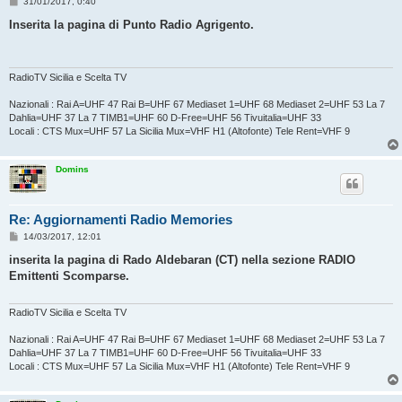
M
31/01/2017, 0:40
e
s
Inserita la pagina di Punto Radio Agrigento.
s
a
g
g
i
RadioTV Sicilia e Scelta TV
o
Nazionali : Rai A=UHF 47 Rai B=UHF 67 Mediaset 1=UHF 68 Mediaset 2=UHF 53 La 7
Dahlia=UHF 37 La 7 TIMB1=UHF 60 D-Free=UHF 56 Tivuitalia=UHF 33
Locali : CTS Mux=UHF 57 La Sicilia Mux=VHF H1 (Altofonte) Tele Rent=VHF 9
Domins
Re: Aggiornamenti Radio Memories
M
14/03/2017, 12:01
e
s
inserita la pagina di Rado Aldebaran (CT) nella sezione RADIO
s
Emittenti Scomparse.
a
g
g
i
RadioTV Sicilia e Scelta TV
o
Nazionali : Rai A=UHF 47 Rai B=UHF 67 Mediaset 1=UHF 68 Mediaset 2=UHF 53 La 7
Dahlia=UHF 37 La 7 TIMB1=UHF 60 D-Free=UHF 56 Tivuitalia=UHF 33
Locali : CTS Mux=UHF 57 La Sicilia Mux=VHF H1 (Altofonte) Tele Rent=VHF 9