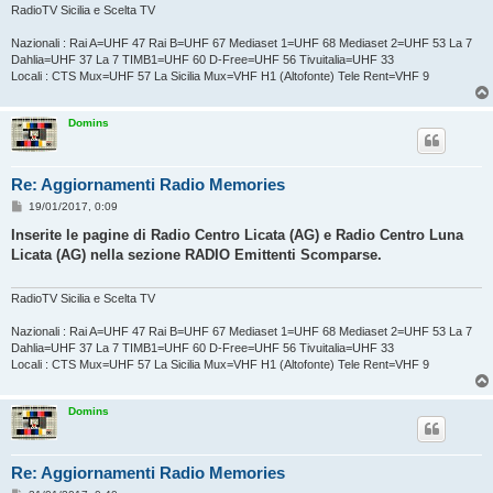
RadioTV Sicilia e Scelta TV
Nazionali : Rai A=UHF 47 Rai B=UHF 67 Mediaset 1=UHF 68 Mediaset 2=UHF 53 La 7
Dahlia=UHF 37 La 7 TIMB1=UHF 60 D-Free=UHF 56 Tivuitalia=UHF 33
Locali : CTS Mux=UHF 57 La Sicilia Mux=VHF H1 (Altofonte) Tele Rent=VHF 9
Domins
Re: Aggiornamenti Radio Memories
M
19/01/2017, 0:09
e
s
Inserite le pagine di Radio Centro Licata (AG) e Radio Centro Luna
s
Licata (AG) nella sezione RADIO Emittenti Scomparse.
a
g
g
i
RadioTV Sicilia e Scelta TV
o
Nazionali : Rai A=UHF 47 Rai B=UHF 67 Mediaset 1=UHF 68 Mediaset 2=UHF 53 La 7
Dahlia=UHF 37 La 7 TIMB1=UHF 60 D-Free=UHF 56 Tivuitalia=UHF 33
Locali : CTS Mux=UHF 57 La Sicilia Mux=VHF H1 (Altofonte) Tele Rent=VHF 9
Domins
Re: Aggiornamenti Radio Memories