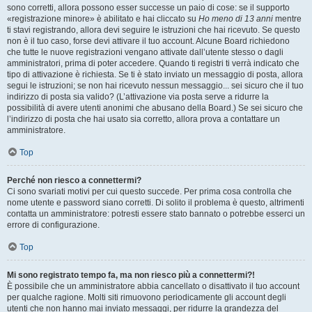
sono corretti, allora possono esser successe un paio di cose: se il supporto
«registrazione minore» è abilitato e hai cliccato su
Ho meno di 13 anni
mentre
ti stavi registrando, allora devi seguire le istruzioni che hai ricevuto. Se questo
non è il tuo caso, forse devi attivare il tuo account. Alcune Board richiedono
che tutte le nuove registrazioni vengano attivate dall’utente stesso o dagli
amministratori, prima di poter accedere. Quando ti registri ti verrà indicato che
tipo di attivazione è richiesta. Se ti è stato inviato un messaggio di posta, allora
segui le istruzioni; se non hai ricevuto nessun messaggio... sei sicuro che il tuo
indirizzo di posta sia valido? (L’attivazione via posta serve a ridurre la
possibilità di avere utenti anonimi che abusano della Board.) Se sei sicuro che
l’indirizzo di posta che hai usato sia corretto, allora prova a contattare un
amministratore.
Top
Perché non riesco a connettermi?
Ci sono svariati motivi per cui questo succede. Per prima cosa controlla che
nome utente e password siano corretti. Di solito il problema è questo, altrimenti
contatta un amministratore: potresti essere stato bannato o potrebbe esserci un
errore di configurazione.
Top
Mi sono registrato tempo fa, ma non riesco più a connettermi?!
È possibile che un amministratore abbia cancellato o disattivato il tuo account
per qualche ragione. Molti siti rimuovono periodicamente gli account degli
utenti che non hanno mai inviato messaggi, per ridurre la grandezza del