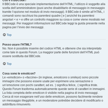
Cos’è il BBCode?
Il BBCode è una speciale implementazione dell’HTML; l’utilizzo è soggetto alla
scelta dell’amministratore (puoi anche disabilitarlo di messaggio in messaggio
tramite l’opzione nel modulo di invio messaggi). Il BBCode è simile all’HTML, i
comandi sono racchiusi tra parentesi quadre [ e ] anziché tra parentesi
angolari < e > e offre un controllo maggiore su cosa e come viene mostrato nei
messaggi. Per maggiori informazioni sul BBCode leggi la guida presente nella
pagina per l’invio dei messaggi.
Top
Posso usare l’HTML?
No. Non è possibile inserire del codice HTML e ottenere che sia interpretato
come tale in questo Forum. La maggior parte delle funzioni dell’HTML può
essere sostituita dal BBCode.
Top
Cosa sono le emoticon?
Le «emoticon» o «faccine» (in inglese,
emoticons
o
smileys
) sono piccole
immagini che possono essere usate per esprimere una sensazione o
un’emozione con pochi caratteri; ad es. :) significa felice, :( significa triste.
Questo Forum trasforma automaticamente queste serie di caratteri in immagini.
La lista completa delle emoticon è visibile nella pagina di invio messaggi.
Cerca di non esagerare nell’uso delle emoticon, possono facilmente rendere
un messaggio illeggibile, e un moderatore potrebbe decidere di modificarlo o
addirittura rimuoverlo.