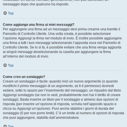
messaggio dopo che qualcuno ha risposto.
Top
Come aggiungo una firma ai miei messaggi?
Per aggiungere una firma ad un messaggio devi prima crearne una tramite il
Pannello di Controllo Utente. Una volta creata, è possibile selezionare
l’opzione
Aggiungi la firma
nel modulo di invio. È inoltre possibile aggiungere
una firma a tutti i tuoi messaggi selezionando l’apposita voce nel Pannello di
Controllo Utente. Se lo si fa, è possibile evitare che una firma venga aggiunta
ai singoli messaggi deselezionando la casella per aggiungere la firma
all’interno del modulo di invio.
Top
Come creo un sondaggio?
Creare un sondaggio è facile: quando inizi un nuovo argomento (o quando
modifichi il primo messaggio di un argomento, se ti è permesso) dovresti
vedere, sotto lo spazio per l’inserimento del messaggio, un riquadro dal titolo
Aggiungi sondaggio
(se non lo vedi, probabilmente non hai il diritto di creare
sondaggi). Basta inserire un titolo per il sondaggio e almeno due opzioni di
risposta (per inserire un’opzione di risposta, scrivila nell’apposito spazio e
clicca su
Aggiungi un’opzione
). Puoi anche stabilire i giorni di durata del
sondaggio (0 per non porre limiti). C’è un limite al numero di opzioni di risposta
che puoi aggiungere, stabilito dall’amministratore.
Top