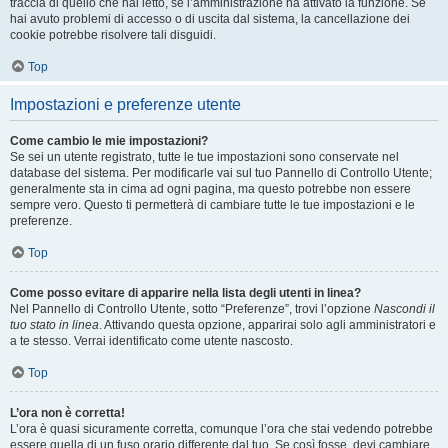
traccia di quello che hai letto, se l’amministrazione ha attivato la funzione. Se
hai avuto problemi di accesso o di uscita dal sistema, la cancellazione dei
cookie potrebbe risolvere tali disguidi.
Top
Impostazioni e preferenze utente
Come cambio le mie impostazioni?
Se sei un utente registrato, tutte le tue impostazioni sono conservate nel
database del sistema. Per modificarle vai sul tuo Pannello di Controllo Utente;
generalmente sta in cima ad ogni pagina, ma questo potrebbe non essere
sempre vero. Questo ti permetterà di cambiare tutte le tue impostazioni e le
preferenze.
Top
Come posso evitare di apparire nella lista degli utenti in linea?
Nel Pannello di Controllo Utente, sotto “Preferenze”, trovi l’opzione
Nascondi il
tuo stato in linea
. Attivando questa opzione, apparirai solo agli amministratori e
a te stesso. Verrai identificato come utente nascosto.
Top
L’ora non è corretta!
L’ora è quasi sicuramente corretta, comunque l’ora che stai vedendo potrebbe
essere quella di un fuso orario differente dal tuo. Se così fosse, devi cambiare