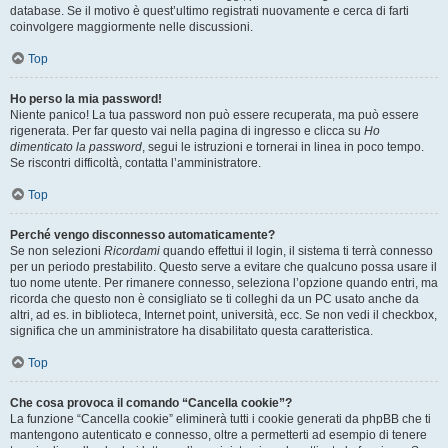
database. Se il motivo è quest’ultimo registrati nuovamente e cerca di farti
coinvolgere maggiormente nelle discussioni.
Top
Ho perso la mia password!
Niente panico! La tua password non può essere recuperata, ma può essere
rigenerata. Per far questo vai nella pagina di ingresso e clicca su
Ho
dimenticato la password
, segui le istruzioni e tornerai in linea in poco tempo.
Se riscontri difficoltà, contatta l’amministratore.
Top
Perché vengo disconnesso automaticamente?
Se non selezioni
Ricordami
quando effettui il login, il sistema ti terrà connesso
per un periodo prestabilito. Questo serve a evitare che qualcuno possa usare il
tuo nome utente. Per rimanere connesso, seleziona l’opzione quando entri, ma
ricorda che questo non è consigliato se ti colleghi da un PC usato anche da
altri, ad es. in biblioteca, Internet point, università, ecc. Se non vedi il checkbox,
significa che un amministratore ha disabilitato questa caratteristica.
Top
Che cosa provoca il comando “Cancella cookie”?
La funzione “Cancella cookie” eliminerà tutti i cookie generati da phpBB che ti
mantengono autenticato e connesso, oltre a permetterti ad esempio di tenere