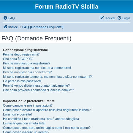
Forum RadioTV Sicilia
FAQ
Iscriviti
Login
Indice
FAQ (Domande Frequenti)
FAQ (Domande Frequenti)
Connessione e registrazione
Perché devo registrarmi?
Che cosa è COPPA?
Perché non riesco a registrarmi?
Mi sono registrato ma non riesco a connettermi!
Perché non riesco a connettermi?
Mi sono registrato tempo fa, ma non riesco più a connettermi?!
Ho perso la mia password!
Perché vengo disconnesso automaticamente?
Che cosa provoca il comando “Cancella cookie”?
Impostazioni e preferenze utente
Come cambio le mie impostazioni?
Come posso evitare di apparire nella lista degli utenti in linea?
L’ora non è corretta!
Ho cambiato il fuso orario ma l’ora è ancora sbagliata
La mia lingua non è nella lista!
Come posso mostrare un’immagine sotto il mio nome utente?
Come posso inserire un avatar?