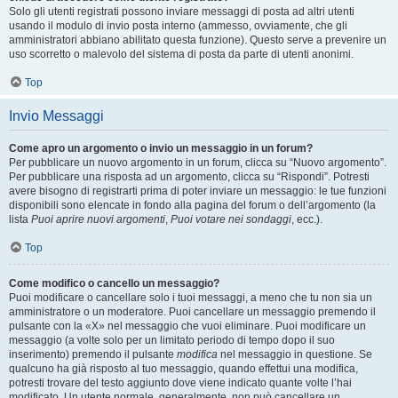
Solo gli utenti registrati possono inviare messaggi di posta ad altri utenti
usando il modulo di invio posta interno (ammesso, ovviamente, che gli
amministratori abbiano abilitato questa funzione). Questo serve a prevenire un
uso scorretto o malevolo del sistema di posta da parte di utenti anonimi.
Top
Invio Messaggi
Come apro un argomento o invio un messaggio in un forum?
Per pubblicare un nuovo argomento in un forum, clicca su “Nuovo argomento”.
Per pubblicare una risposta ad un argomento, clicca su “Rispondi”. Potresti
avere bisogno di registrarti prima di poter inviare un messaggio: le tue funzioni
disponibili sono elencate in fondo alla pagina del forum o dell’argomento (la
lista
Puoi aprire nuovi argomenti
,
Puoi votare nei sondaggi
, ecc.).
Top
Come modifico o cancello un messaggio?
Puoi modificare o cancellare solo i tuoi messaggi, a meno che tu non sia un
amministratore o un moderatore. Puoi cancellare un messaggio premendo il
pulsante con la «X» nel messaggio che vuoi eliminare. Puoi modificare un
messaggio (a volte solo per un limitato periodo di tempo dopo il suo
inserimento) premendo il pulsante
modifica
nel messaggio in questione. Se
qualcuno ha già risposto al tuo messaggio, quando effettui una modifica,
potresti trovare del testo aggiunto dove viene indicato quante volte l’hai
modificato. Un utente normale, generalmente, non può cancellare un