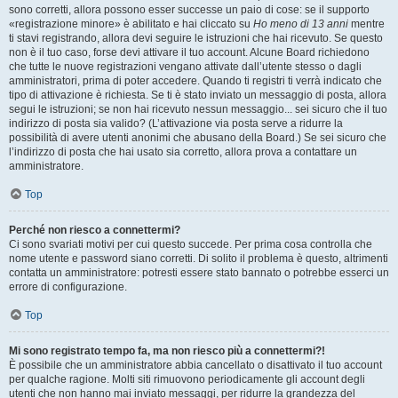
sono corretti, allora possono esser successe un paio di cose: se il supporto
«registrazione minore» è abilitato e hai cliccato su
Ho meno di 13 anni
mentre
ti stavi registrando, allora devi seguire le istruzioni che hai ricevuto. Se questo
non è il tuo caso, forse devi attivare il tuo account. Alcune Board richiedono
che tutte le nuove registrazioni vengano attivate dall’utente stesso o dagli
amministratori, prima di poter accedere. Quando ti registri ti verrà indicato che
tipo di attivazione è richiesta. Se ti è stato inviato un messaggio di posta, allora
segui le istruzioni; se non hai ricevuto nessun messaggio... sei sicuro che il tuo
indirizzo di posta sia valido? (L’attivazione via posta serve a ridurre la
possibilità di avere utenti anonimi che abusano della Board.) Se sei sicuro che
l’indirizzo di posta che hai usato sia corretto, allora prova a contattare un
amministratore.
Top
Perché non riesco a connettermi?
Ci sono svariati motivi per cui questo succede. Per prima cosa controlla che
nome utente e password siano corretti. Di solito il problema è questo, altrimenti
contatta un amministratore: potresti essere stato bannato o potrebbe esserci un
errore di configurazione.
Top
Mi sono registrato tempo fa, ma non riesco più a connettermi?!
È possibile che un amministratore abbia cancellato o disattivato il tuo account
per qualche ragione. Molti siti rimuovono periodicamente gli account degli
utenti che non hanno mai inviato messaggi, per ridurre la grandezza del