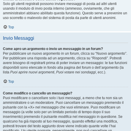
Solo gli utenti registrati possono inviare messaggi di posta ad altri utenti
usando il modulo di invio posta interno (ammesso, ovviamente, che gli
amministratori abbiano abilitato questa funzione). Questo serve a prevenire un
uso scorretto o malevolo del sistema di posta da parte di utenti anonimi.
Top
Invio Messaggi
Come apro un argomento o invio un messaggio in un forum?
Per pubblicare un nuovo argomento in un forum, clicca su “Nuovo argomento”.
Per pubblicare una risposta ad un argomento, clicca su “Rispondi”. Potresti
avere bisogno di registrarti prima di poter inviare un messaggio: le tue funzioni
disponibili sono elencate in fondo alla pagina del forum o dell’argomento (la
lista
Puoi aprire nuovi argomenti
,
Puoi votare nei sondaggi
, ecc.).
Top
Come modifico o cancello un messaggio?
Puoi modificare o cancellare solo i tuoi messaggi, a meno che tu non sia un
amministratore o un moderatore. Puoi cancellare un messaggio premendo il
pulsante con la «X» nel messaggio che vuoi eliminare. Puoi modificare un
messaggio (a volte solo per un limitato periodo di tempo dopo il suo
inserimento) premendo il pulsante
modifica
nel messaggio in questione. Se
qualcuno ha già risposto al tuo messaggio, quando effettui una modifica,
potresti trovare del testo aggiunto dove viene indicato quante volte l’hai
modificato. Un utente normale, generalmente, non può cancellare un