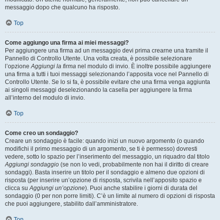
messaggio dopo che qualcuno ha risposto.
Top
Come aggiungo una firma ai miei messaggi?
Per aggiungere una firma ad un messaggio devi prima crearne una tramite il
Pannello di Controllo Utente. Una volta creata, è possibile selezionare
l’opzione
Aggiungi la firma
nel modulo di invio. È inoltre possibile aggiungere
una firma a tutti i tuoi messaggi selezionando l’apposita voce nel Pannello di
Controllo Utente. Se lo si fa, è possibile evitare che una firma venga aggiunta
ai singoli messaggi deselezionando la casella per aggiungere la firma
all’interno del modulo di invio.
Top
Come creo un sondaggio?
Creare un sondaggio è facile: quando inizi un nuovo argomento (o quando
modifichi il primo messaggio di un argomento, se ti è permesso) dovresti
vedere, sotto lo spazio per l’inserimento del messaggio, un riquadro dal titolo
Aggiungi sondaggio
(se non lo vedi, probabilmente non hai il diritto di creare
sondaggi). Basta inserire un titolo per il sondaggio e almeno due opzioni di
risposta (per inserire un’opzione di risposta, scrivila nell’apposito spazio e
clicca su
Aggiungi un’opzione
). Puoi anche stabilire i giorni di durata del
sondaggio (0 per non porre limiti). C’è un limite al numero di opzioni di risposta
che puoi aggiungere, stabilito dall’amministratore.
Top