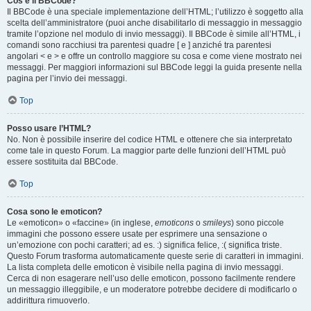
Cos’è il BBCode?
Il BBCode è una speciale implementazione dell’HTML; l’utilizzo è soggetto alla
scelta dell’amministratore (puoi anche disabilitarlo di messaggio in messaggio
tramite l’opzione nel modulo di invio messaggi). Il BBCode è simile all’HTML, i
comandi sono racchiusi tra parentesi quadre [ e ] anziché tra parentesi
angolari < e > e offre un controllo maggiore su cosa e come viene mostrato nei
messaggi. Per maggiori informazioni sul BBCode leggi la guida presente nella
pagina per l’invio dei messaggi.
Top
Posso usare l’HTML?
No. Non è possibile inserire del codice HTML e ottenere che sia interpretato
come tale in questo Forum. La maggior parte delle funzioni dell’HTML può
essere sostituita dal BBCode.
Top
Cosa sono le emoticon?
Le «emoticon» o «faccine» (in inglese,
emoticons
o
smileys
) sono piccole
immagini che possono essere usate per esprimere una sensazione o
un’emozione con pochi caratteri; ad es. :) significa felice, :( significa triste.
Questo Forum trasforma automaticamente queste serie di caratteri in immagini.
La lista completa delle emoticon è visibile nella pagina di invio messaggi.
Cerca di non esagerare nell’uso delle emoticon, possono facilmente rendere
un messaggio illeggibile, e un moderatore potrebbe decidere di modificarlo o
addirittura rimuoverlo.