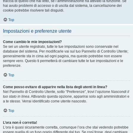
traccia di quello che hai letto, se l’amministrazione ha attivato la funzione. Se
hai avuto problemi di accesso o di uscita dal sistema, la cancellazione dei
cookie potrebbe risolvere tali disguidi.
Top
Impostazioni e preferenze utente
Come cambio le mie impostazioni?
Se sei un utente registrato, tutte le tue impostazioni sono conservate nel
database del sistema. Per modificarle vai sul tuo Pannello di Controllo Utente;
generalmente sta in cima ad ogni pagina, ma questo potrebbe non essere
sempre vero. Questo ti permetterà di cambiare tutte le tue impostazioni e le
preferenze.
Top
Come posso evitare di apparire nella lista degli utenti in linea?
Nel Pannello di Controllo Utente, sotto “Preferenze”, trovi l’opzione
Nascondi il
tuo stato in linea
. Attivando questa opzione, apparirai solo agli amministratori e
a te stesso. Verrai identificato come utente nascosto.
Top
L’ora non è corretta!
L’ora è quasi sicuramente corretta, comunque l’ora che stai vedendo potrebbe
essere quella di un fuso orario differente dal tuo. Se così fosse, devi cambiare