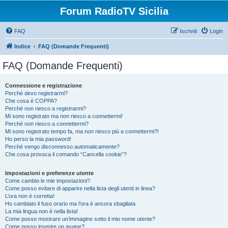
Forum RadioTV Sicilia
FAQ
Iscriviti
Login
Indice
FAQ (Domande Frequenti)
FAQ (Domande Frequenti)
Connessione e registrazione
Perché devo registrarmi?
Che cosa è COPPA?
Perché non riesco a registrarmi?
Mi sono registrato ma non riesco a connettermi!
Perché non riesco a connettermi?
Mi sono registrato tempo fa, ma non riesco più a connettermi?!
Ho perso la mia password!
Perché vengo disconnesso automaticamente?
Che cosa provoca il comando “Cancella cookie”?
Impostazioni e preferenze utente
Come cambio le mie impostazioni?
Come posso evitare di apparire nella lista degli utenti in linea?
L’ora non è corretta!
Ho cambiato il fuso orario ma l’ora è ancora sbagliata
La mia lingua non è nella lista!
Come posso mostrare un’immagine sotto il mio nome utente?
Come posso inserire un avatar?