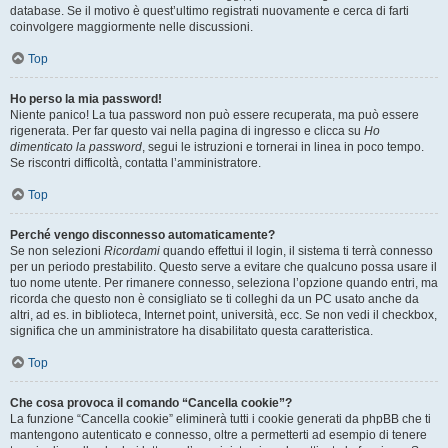
database. Se il motivo è quest’ultimo registrati nuovamente e cerca di farti
coinvolgere maggiormente nelle discussioni.
Top
Ho perso la mia password!
Niente panico! La tua password non può essere recuperata, ma può essere
rigenerata. Per far questo vai nella pagina di ingresso e clicca su
Ho
dimenticato la password
, segui le istruzioni e tornerai in linea in poco tempo.
Se riscontri difficoltà, contatta l’amministratore.
Top
Perché vengo disconnesso automaticamente?
Se non selezioni
Ricordami
quando effettui il login, il sistema ti terrà connesso
per un periodo prestabilito. Questo serve a evitare che qualcuno possa usare il
tuo nome utente. Per rimanere connesso, seleziona l’opzione quando entri, ma
ricorda che questo non è consigliato se ti colleghi da un PC usato anche da
altri, ad es. in biblioteca, Internet point, università, ecc. Se non vedi il checkbox,
significa che un amministratore ha disabilitato questa caratteristica.
Top
Che cosa provoca il comando “Cancella cookie”?
La funzione “Cancella cookie” eliminerà tutti i cookie generati da phpBB che ti
mantengono autenticato e connesso, oltre a permetterti ad esempio di tenere