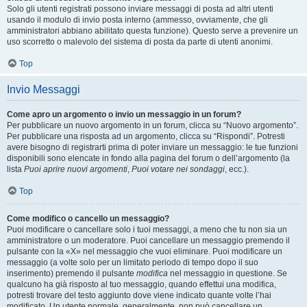
Solo gli utenti registrati possono inviare messaggi di posta ad altri utenti
usando il modulo di invio posta interno (ammesso, ovviamente, che gli
amministratori abbiano abilitato questa funzione). Questo serve a prevenire un
uso scorretto o malevolo del sistema di posta da parte di utenti anonimi.
Top
Invio Messaggi
Come apro un argomento o invio un messaggio in un forum?
Per pubblicare un nuovo argomento in un forum, clicca su “Nuovo argomento”.
Per pubblicare una risposta ad un argomento, clicca su “Rispondi”. Potresti
avere bisogno di registrarti prima di poter inviare un messaggio: le tue funzioni
disponibili sono elencate in fondo alla pagina del forum o dell’argomento (la
lista
Puoi aprire nuovi argomenti
,
Puoi votare nei sondaggi
, ecc.).
Top
Come modifico o cancello un messaggio?
Puoi modificare o cancellare solo i tuoi messaggi, a meno che tu non sia un
amministratore o un moderatore. Puoi cancellare un messaggio premendo il
pulsante con la «X» nel messaggio che vuoi eliminare. Puoi modificare un
messaggio (a volte solo per un limitato periodo di tempo dopo il suo
inserimento) premendo il pulsante
modifica
nel messaggio in questione. Se
qualcuno ha già risposto al tuo messaggio, quando effettui una modifica,
potresti trovare del testo aggiunto dove viene indicato quante volte l’hai
modificato. Un utente normale, generalmente, non può cancellare un