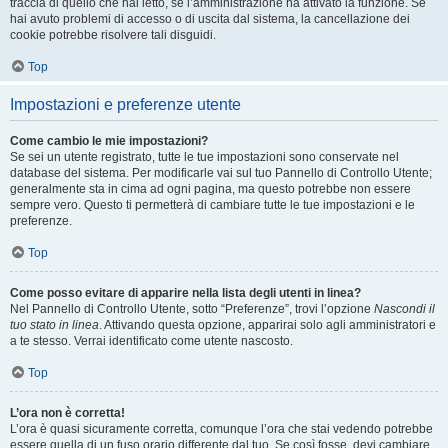
traccia di quello che hai letto, se l’amministrazione ha attivato la funzione. Se
hai avuto problemi di accesso o di uscita dal sistema, la cancellazione dei
cookie potrebbe risolvere tali disguidi.
Top
Impostazioni e preferenze utente
Come cambio le mie impostazioni?
Se sei un utente registrato, tutte le tue impostazioni sono conservate nel
database del sistema. Per modificarle vai sul tuo Pannello di Controllo Utente;
generalmente sta in cima ad ogni pagina, ma questo potrebbe non essere
sempre vero. Questo ti permetterà di cambiare tutte le tue impostazioni e le
preferenze.
Top
Come posso evitare di apparire nella lista degli utenti in linea?
Nel Pannello di Controllo Utente, sotto “Preferenze”, trovi l’opzione
Nascondi il
tuo stato in linea
. Attivando questa opzione, apparirai solo agli amministratori e
a te stesso. Verrai identificato come utente nascosto.
Top
L’ora non è corretta!
L’ora è quasi sicuramente corretta, comunque l’ora che stai vedendo potrebbe
essere quella di un fuso orario differente dal tuo. Se così fosse, devi cambiare