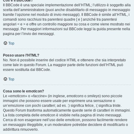
Cos’è il BBCode?
Il BBCode è una speciale implementazione dell’HTML; l’utilizzo è soggetto alla
scelta dell’amministratore (puoi anche disabilitarlo di messaggio in messaggio
tramite l’opzione nel modulo di invio messaggi). Il BBCode è simile all’HTML, i
comandi sono racchiusi tra parentesi quadre [ e ] anziché tra parentesi
angolari < e > e offre un controllo maggiore su cosa e come viene mostrato nei
messaggi. Per maggiori informazioni sul BBCode leggi la guida presente nella
pagina per l’invio dei messaggi.
Top
Posso usare l’HTML?
No. Non è possibile inserire del codice HTML e ottenere che sia interpretato
come tale in questo Forum. La maggior parte delle funzioni dell’HTML può
essere sostituita dal BBCode.
Top
Cosa sono le emoticon?
Le «emoticon» o «faccine» (in inglese,
emoticons
o
smileys
) sono piccole
immagini che possono essere usate per esprimere una sensazione o
un’emozione con pochi caratteri; ad es. :) significa felice, :( significa triste.
Questo Forum trasforma automaticamente queste serie di caratteri in immagini.
La lista completa delle emoticon è visibile nella pagina di invio messaggi.
Cerca di non esagerare nell’uso delle emoticon, possono facilmente rendere
un messaggio illeggibile, e un moderatore potrebbe decidere di modificarlo o
addirittura rimuoverlo.