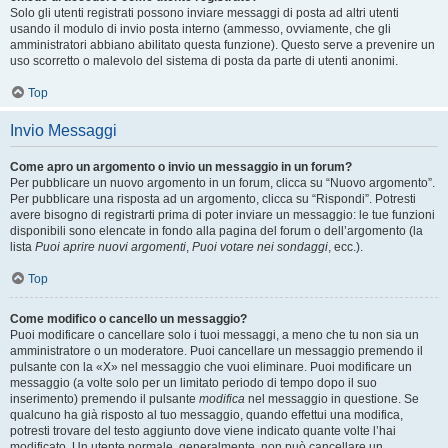
Solo gli utenti registrati possono inviare messaggi di posta ad altri utenti
usando il modulo di invio posta interno (ammesso, ovviamente, che gli
amministratori abbiano abilitato questa funzione). Questo serve a prevenire un
uso scorretto o malevolo del sistema di posta da parte di utenti anonimi.
Top
Invio Messaggi
Come apro un argomento o invio un messaggio in un forum?
Per pubblicare un nuovo argomento in un forum, clicca su “Nuovo argomento”.
Per pubblicare una risposta ad un argomento, clicca su “Rispondi”. Potresti
avere bisogno di registrarti prima di poter inviare un messaggio: le tue funzioni
disponibili sono elencate in fondo alla pagina del forum o dell’argomento (la
lista
Puoi aprire nuovi argomenti
,
Puoi votare nei sondaggi
, ecc.).
Top
Come modifico o cancello un messaggio?
Puoi modificare o cancellare solo i tuoi messaggi, a meno che tu non sia un
amministratore o un moderatore. Puoi cancellare un messaggio premendo il
pulsante con la «X» nel messaggio che vuoi eliminare. Puoi modificare un
messaggio (a volte solo per un limitato periodo di tempo dopo il suo
inserimento) premendo il pulsante
modifica
nel messaggio in questione. Se
qualcuno ha già risposto al tuo messaggio, quando effettui una modifica,
potresti trovare del testo aggiunto dove viene indicato quante volte l’hai
modificato. Un utente normale, generalmente, non può cancellare un