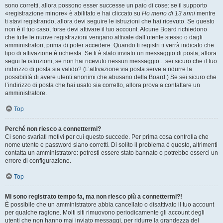
sono corretti, allora possono esser successe un paio di cose: se il supporto
«registrazione minore» è abilitato e hai cliccato su
Ho meno di 13 anni
mentre
ti stavi registrando, allora devi seguire le istruzioni che hai ricevuto. Se questo
non è il tuo caso, forse devi attivare il tuo account. Alcune Board richiedono
che tutte le nuove registrazioni vengano attivate dall’utente stesso o dagli
amministratori, prima di poter accedere. Quando ti registri ti verrà indicato che
tipo di attivazione è richiesta. Se ti è stato inviato un messaggio di posta, allora
segui le istruzioni; se non hai ricevuto nessun messaggio... sei sicuro che il tuo
indirizzo di posta sia valido? (L’attivazione via posta serve a ridurre la
possibilità di avere utenti anonimi che abusano della Board.) Se sei sicuro che
l’indirizzo di posta che hai usato sia corretto, allora prova a contattare un
amministratore.
Top
Perché non riesco a connettermi?
Ci sono svariati motivi per cui questo succede. Per prima cosa controlla che
nome utente e password siano corretti. Di solito il problema è questo, altrimenti
contatta un amministratore: potresti essere stato bannato o potrebbe esserci un
errore di configurazione.
Top
Mi sono registrato tempo fa, ma non riesco più a connettermi?!
È possibile che un amministratore abbia cancellato o disattivato il tuo account
per qualche ragione. Molti siti rimuovono periodicamente gli account degli
utenti che non hanno mai inviato messaggi, per ridurre la grandezza del