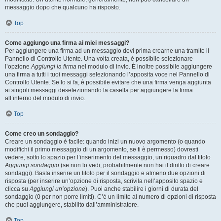
messaggio dopo che qualcuno ha risposto.
Top
Come aggiungo una firma ai miei messaggi?
Per aggiungere una firma ad un messaggio devi prima crearne una tramite il
Pannello di Controllo Utente. Una volta creata, è possibile selezionare
l’opzione
Aggiungi la firma
nel modulo di invio. È inoltre possibile aggiungere
una firma a tutti i tuoi messaggi selezionando l’apposita voce nel Pannello di
Controllo Utente. Se lo si fa, è possibile evitare che una firma venga aggiunta
ai singoli messaggi deselezionando la casella per aggiungere la firma
all’interno del modulo di invio.
Top
Come creo un sondaggio?
Creare un sondaggio è facile: quando inizi un nuovo argomento (o quando
modifichi il primo messaggio di un argomento, se ti è permesso) dovresti
vedere, sotto lo spazio per l’inserimento del messaggio, un riquadro dal titolo
Aggiungi sondaggio
(se non lo vedi, probabilmente non hai il diritto di creare
sondaggi). Basta inserire un titolo per il sondaggio e almeno due opzioni di
risposta (per inserire un’opzione di risposta, scrivila nell’apposito spazio e
clicca su
Aggiungi un’opzione
). Puoi anche stabilire i giorni di durata del
sondaggio (0 per non porre limiti). C’è un limite al numero di opzioni di risposta
che puoi aggiungere, stabilito dall’amministratore.
Top