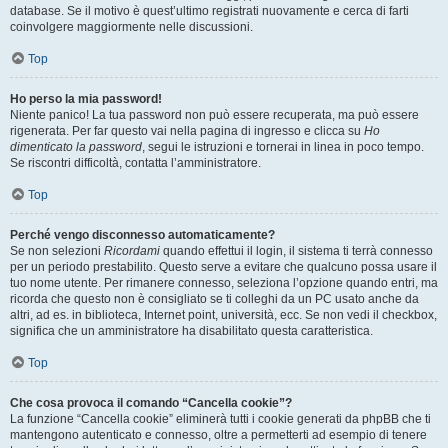
database. Se il motivo è quest’ultimo registrati nuovamente e cerca di farti
coinvolgere maggiormente nelle discussioni.
Top
Ho perso la mia password!
Niente panico! La tua password non può essere recuperata, ma può essere
rigenerata. Per far questo vai nella pagina di ingresso e clicca su
Ho
dimenticato la password
, segui le istruzioni e tornerai in linea in poco tempo.
Se riscontri difficoltà, contatta l’amministratore.
Top
Perché vengo disconnesso automaticamente?
Se non selezioni
Ricordami
quando effettui il login, il sistema ti terrà connesso
per un periodo prestabilito. Questo serve a evitare che qualcuno possa usare il
tuo nome utente. Per rimanere connesso, seleziona l’opzione quando entri, ma
ricorda che questo non è consigliato se ti colleghi da un PC usato anche da
altri, ad es. in biblioteca, Internet point, università, ecc. Se non vedi il checkbox,
significa che un amministratore ha disabilitato questa caratteristica.
Top
Che cosa provoca il comando “Cancella cookie”?
La funzione “Cancella cookie” eliminerà tutti i cookie generati da phpBB che ti
mantengono autenticato e connesso, oltre a permetterti ad esempio di tenere