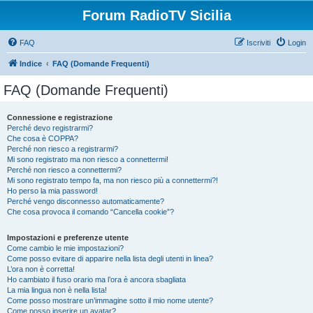
Forum RadioTV Sicilia
FAQ
Iscriviti
Login
Indice
FAQ (Domande Frequenti)
FAQ (Domande Frequenti)
Connessione e registrazione
Perché devo registrarmi?
Che cosa è COPPA?
Perché non riesco a registrarmi?
Mi sono registrato ma non riesco a connettermi!
Perché non riesco a connettermi?
Mi sono registrato tempo fa, ma non riesco più a connettermi?!
Ho perso la mia password!
Perché vengo disconnesso automaticamente?
Che cosa provoca il comando “Cancella cookie”?
Impostazioni e preferenze utente
Come cambio le mie impostazioni?
Come posso evitare di apparire nella lista degli utenti in linea?
L’ora non è corretta!
Ho cambiato il fuso orario ma l’ora è ancora sbagliata
La mia lingua non è nella lista!
Come posso mostrare un’immagine sotto il mio nome utente?
Come posso inserire un avatar?