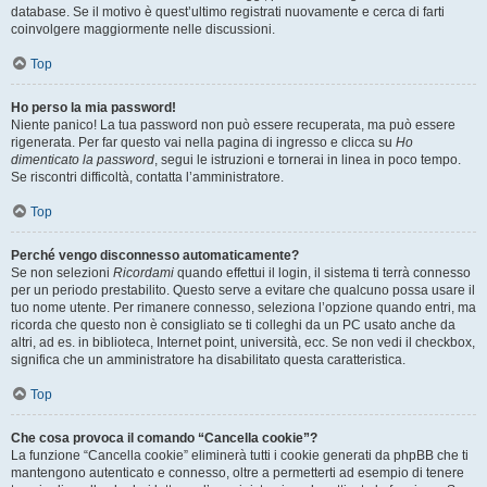
database. Se il motivo è quest’ultimo registrati nuovamente e cerca di farti
coinvolgere maggiormente nelle discussioni.
Top
Ho perso la mia password!
Niente panico! La tua password non può essere recuperata, ma può essere
rigenerata. Per far questo vai nella pagina di ingresso e clicca su
Ho
dimenticato la password
, segui le istruzioni e tornerai in linea in poco tempo.
Se riscontri difficoltà, contatta l’amministratore.
Top
Perché vengo disconnesso automaticamente?
Se non selezioni
Ricordami
quando effettui il login, il sistema ti terrà connesso
per un periodo prestabilito. Questo serve a evitare che qualcuno possa usare il
tuo nome utente. Per rimanere connesso, seleziona l’opzione quando entri, ma
ricorda che questo non è consigliato se ti colleghi da un PC usato anche da
altri, ad es. in biblioteca, Internet point, università, ecc. Se non vedi il checkbox,
significa che un amministratore ha disabilitato questa caratteristica.
Top
Che cosa provoca il comando “Cancella cookie”?
La funzione “Cancella cookie” eliminerà tutti i cookie generati da phpBB che ti
mantengono autenticato e connesso, oltre a permetterti ad esempio di tenere