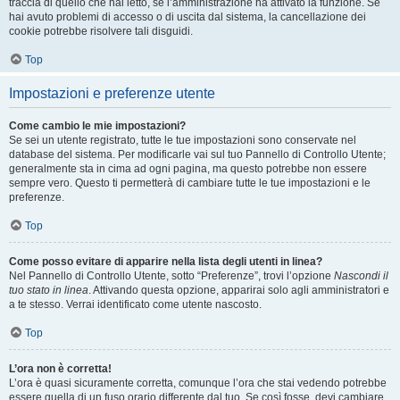
traccia di quello che hai letto, se l’amministrazione ha attivato la funzione. Se
hai avuto problemi di accesso o di uscita dal sistema, la cancellazione dei
cookie potrebbe risolvere tali disguidi.
Top
Impostazioni e preferenze utente
Come cambio le mie impostazioni?
Se sei un utente registrato, tutte le tue impostazioni sono conservate nel
database del sistema. Per modificarle vai sul tuo Pannello di Controllo Utente;
generalmente sta in cima ad ogni pagina, ma questo potrebbe non essere
sempre vero. Questo ti permetterà di cambiare tutte le tue impostazioni e le
preferenze.
Top
Come posso evitare di apparire nella lista degli utenti in linea?
Nel Pannello di Controllo Utente, sotto “Preferenze”, trovi l’opzione
Nascondi il
tuo stato in linea
. Attivando questa opzione, apparirai solo agli amministratori e
a te stesso. Verrai identificato come utente nascosto.
Top
L’ora non è corretta!
L’ora è quasi sicuramente corretta, comunque l’ora che stai vedendo potrebbe
essere quella di un fuso orario differente dal tuo. Se così fosse, devi cambiare