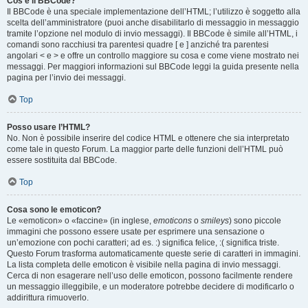
Cos’è il BBCode?
Il BBCode è una speciale implementazione dell’HTML; l’utilizzo è soggetto alla
scelta dell’amministratore (puoi anche disabilitarlo di messaggio in messaggio
tramite l’opzione nel modulo di invio messaggi). Il BBCode è simile all’HTML, i
comandi sono racchiusi tra parentesi quadre [ e ] anziché tra parentesi
angolari < e > e offre un controllo maggiore su cosa e come viene mostrato nei
messaggi. Per maggiori informazioni sul BBCode leggi la guida presente nella
pagina per l’invio dei messaggi.
Top
Posso usare l’HTML?
No. Non è possibile inserire del codice HTML e ottenere che sia interpretato
come tale in questo Forum. La maggior parte delle funzioni dell’HTML può
essere sostituita dal BBCode.
Top
Cosa sono le emoticon?
Le «emoticon» o «faccine» (in inglese,
emoticons
o
smileys
) sono piccole
immagini che possono essere usate per esprimere una sensazione o
un’emozione con pochi caratteri; ad es. :) significa felice, :( significa triste.
Questo Forum trasforma automaticamente queste serie di caratteri in immagini.
La lista completa delle emoticon è visibile nella pagina di invio messaggi.
Cerca di non esagerare nell’uso delle emoticon, possono facilmente rendere
un messaggio illeggibile, e un moderatore potrebbe decidere di modificarlo o
addirittura rimuoverlo.