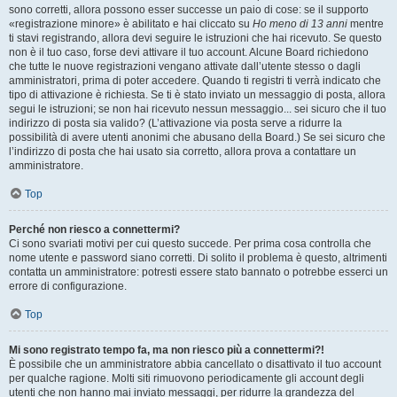
sono corretti, allora possono esser successe un paio di cose: se il supporto
«registrazione minore» è abilitato e hai cliccato su
Ho meno di 13 anni
mentre
ti stavi registrando, allora devi seguire le istruzioni che hai ricevuto. Se questo
non è il tuo caso, forse devi attivare il tuo account. Alcune Board richiedono
che tutte le nuove registrazioni vengano attivate dall’utente stesso o dagli
amministratori, prima di poter accedere. Quando ti registri ti verrà indicato che
tipo di attivazione è richiesta. Se ti è stato inviato un messaggio di posta, allora
segui le istruzioni; se non hai ricevuto nessun messaggio... sei sicuro che il tuo
indirizzo di posta sia valido? (L’attivazione via posta serve a ridurre la
possibilità di avere utenti anonimi che abusano della Board.) Se sei sicuro che
l’indirizzo di posta che hai usato sia corretto, allora prova a contattare un
amministratore.
Top
Perché non riesco a connettermi?
Ci sono svariati motivi per cui questo succede. Per prima cosa controlla che
nome utente e password siano corretti. Di solito il problema è questo, altrimenti
contatta un amministratore: potresti essere stato bannato o potrebbe esserci un
errore di configurazione.
Top
Mi sono registrato tempo fa, ma non riesco più a connettermi?!
È possibile che un amministratore abbia cancellato o disattivato il tuo account
per qualche ragione. Molti siti rimuovono periodicamente gli account degli
utenti che non hanno mai inviato messaggi, per ridurre la grandezza del