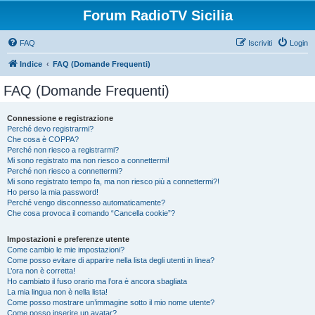
Forum RadioTV Sicilia
FAQ
Iscriviti
Login
Indice
FAQ (Domande Frequenti)
FAQ (Domande Frequenti)
Connessione e registrazione
Perché devo registrarmi?
Che cosa è COPPA?
Perché non riesco a registrarmi?
Mi sono registrato ma non riesco a connettermi!
Perché non riesco a connettermi?
Mi sono registrato tempo fa, ma non riesco più a connettermi?!
Ho perso la mia password!
Perché vengo disconnesso automaticamente?
Che cosa provoca il comando “Cancella cookie”?
Impostazioni e preferenze utente
Come cambio le mie impostazioni?
Come posso evitare di apparire nella lista degli utenti in linea?
L’ora non è corretta!
Ho cambiato il fuso orario ma l’ora è ancora sbagliata
La mia lingua non è nella lista!
Come posso mostrare un’immagine sotto il mio nome utente?
Come posso inserire un avatar?