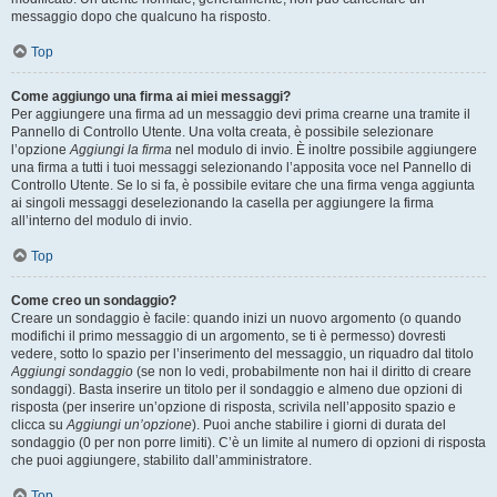
messaggio dopo che qualcuno ha risposto.
Top
Come aggiungo una firma ai miei messaggi?
Per aggiungere una firma ad un messaggio devi prima crearne una tramite il
Pannello di Controllo Utente. Una volta creata, è possibile selezionare
l’opzione
Aggiungi la firma
nel modulo di invio. È inoltre possibile aggiungere
una firma a tutti i tuoi messaggi selezionando l’apposita voce nel Pannello di
Controllo Utente. Se lo si fa, è possibile evitare che una firma venga aggiunta
ai singoli messaggi deselezionando la casella per aggiungere la firma
all’interno del modulo di invio.
Top
Come creo un sondaggio?
Creare un sondaggio è facile: quando inizi un nuovo argomento (o quando
modifichi il primo messaggio di un argomento, se ti è permesso) dovresti
vedere, sotto lo spazio per l’inserimento del messaggio, un riquadro dal titolo
Aggiungi sondaggio
(se non lo vedi, probabilmente non hai il diritto di creare
sondaggi). Basta inserire un titolo per il sondaggio e almeno due opzioni di
risposta (per inserire un’opzione di risposta, scrivila nell’apposito spazio e
clicca su
Aggiungi un’opzione
). Puoi anche stabilire i giorni di durata del
sondaggio (0 per non porre limiti). C’è un limite al numero di opzioni di risposta
che puoi aggiungere, stabilito dall’amministratore.
Top