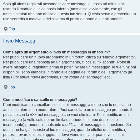
Solo gli utenti registrati possono inviare messaggi di posta ad altri utenti
usando il modulo di invio posta interno (ammesso, ovviamente, che gli
amministratori abbiano abilitato questa funzione). Questo serve a prevenire un
uso scorretto o malevolo del sistema di posta da parte di utenti anonimi.
Top
Invio Messaggi
Come apro un argomento o invio un messaggio in un forum?
Per pubblicare un nuovo argomento in un forum, clicca su “Nuovo argomento”.
Per pubblicare una risposta ad un argomento, clicca su “Rispondi”. Potresti
avere bisogno di registrarti prima di poter inviare un messaggio: le tue funzioni
disponibili sono elencate in fondo alla pagina del forum o dell’argomento (la
lista
Puoi aprire nuovi argomenti
,
Puoi votare nei sondaggi
, ecc.).
Top
Come modifico o cancello un messaggio?
Puoi modificare o cancellare solo i tuoi messaggi, a meno che tu non sia un
amministratore o un moderatore. Puoi cancellare un messaggio premendo il
pulsante con la «X» nel messaggio che vuoi eliminare. Puoi modificare un
messaggio (a volte solo per un limitato periodo di tempo dopo il suo
inserimento) premendo il pulsante
modifica
nel messaggio in questione. Se
qualcuno ha già risposto al tuo messaggio, quando effettui una modifica,
potresti trovare del testo aggiunto dove viene indicato quante volte l’hai
modificato. Un utente normale, generalmente, non può cancellare un