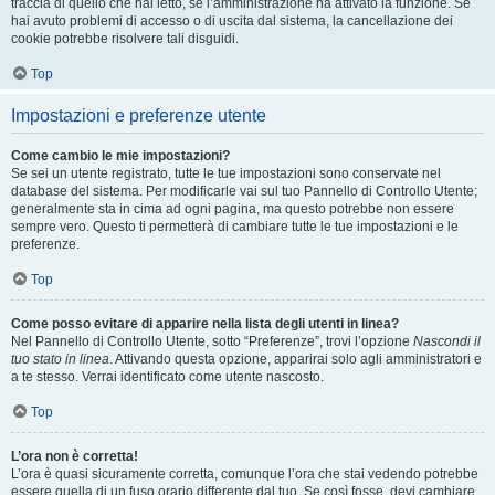
traccia di quello che hai letto, se l’amministrazione ha attivato la funzione. Se
hai avuto problemi di accesso o di uscita dal sistema, la cancellazione dei
cookie potrebbe risolvere tali disguidi.
Top
Impostazioni e preferenze utente
Come cambio le mie impostazioni?
Se sei un utente registrato, tutte le tue impostazioni sono conservate nel
database del sistema. Per modificarle vai sul tuo Pannello di Controllo Utente;
generalmente sta in cima ad ogni pagina, ma questo potrebbe non essere
sempre vero. Questo ti permetterà di cambiare tutte le tue impostazioni e le
preferenze.
Top
Come posso evitare di apparire nella lista degli utenti in linea?
Nel Pannello di Controllo Utente, sotto “Preferenze”, trovi l’opzione
Nascondi il
tuo stato in linea
. Attivando questa opzione, apparirai solo agli amministratori e
a te stesso. Verrai identificato come utente nascosto.
Top
L’ora non è corretta!
L’ora è quasi sicuramente corretta, comunque l’ora che stai vedendo potrebbe
essere quella di un fuso orario differente dal tuo. Se così fosse, devi cambiare