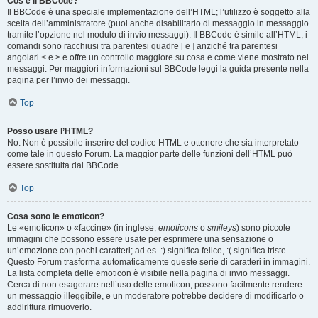
Cos’è il BBCode?
Il BBCode è una speciale implementazione dell’HTML; l’utilizzo è soggetto alla
scelta dell’amministratore (puoi anche disabilitarlo di messaggio in messaggio
tramite l’opzione nel modulo di invio messaggi). Il BBCode è simile all’HTML, i
comandi sono racchiusi tra parentesi quadre [ e ] anziché tra parentesi
angolari < e > e offre un controllo maggiore su cosa e come viene mostrato nei
messaggi. Per maggiori informazioni sul BBCode leggi la guida presente nella
pagina per l’invio dei messaggi.
Top
Posso usare l’HTML?
No. Non è possibile inserire del codice HTML e ottenere che sia interpretato
come tale in questo Forum. La maggior parte delle funzioni dell’HTML può
essere sostituita dal BBCode.
Top
Cosa sono le emoticon?
Le «emoticon» o «faccine» (in inglese,
emoticons
o
smileys
) sono piccole
immagini che possono essere usate per esprimere una sensazione o
un’emozione con pochi caratteri; ad es. :) significa felice, :( significa triste.
Questo Forum trasforma automaticamente queste serie di caratteri in immagini.
La lista completa delle emoticon è visibile nella pagina di invio messaggi.
Cerca di non esagerare nell’uso delle emoticon, possono facilmente rendere
un messaggio illeggibile, e un moderatore potrebbe decidere di modificarlo o
addirittura rimuoverlo.