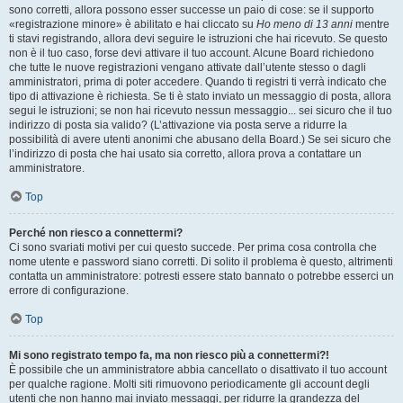
sono corretti, allora possono esser successe un paio di cose: se il supporto
«registrazione minore» è abilitato e hai cliccato su
Ho meno di 13 anni
mentre
ti stavi registrando, allora devi seguire le istruzioni che hai ricevuto. Se questo
non è il tuo caso, forse devi attivare il tuo account. Alcune Board richiedono
che tutte le nuove registrazioni vengano attivate dall’utente stesso o dagli
amministratori, prima di poter accedere. Quando ti registri ti verrà indicato che
tipo di attivazione è richiesta. Se ti è stato inviato un messaggio di posta, allora
segui le istruzioni; se non hai ricevuto nessun messaggio... sei sicuro che il tuo
indirizzo di posta sia valido? (L’attivazione via posta serve a ridurre la
possibilità di avere utenti anonimi che abusano della Board.) Se sei sicuro che
l’indirizzo di posta che hai usato sia corretto, allora prova a contattare un
amministratore.
Top
Perché non riesco a connettermi?
Ci sono svariati motivi per cui questo succede. Per prima cosa controlla che
nome utente e password siano corretti. Di solito il problema è questo, altrimenti
contatta un amministratore: potresti essere stato bannato o potrebbe esserci un
errore di configurazione.
Top
Mi sono registrato tempo fa, ma non riesco più a connettermi?!
È possibile che un amministratore abbia cancellato o disattivato il tuo account
per qualche ragione. Molti siti rimuovono periodicamente gli account degli
utenti che non hanno mai inviato messaggi, per ridurre la grandezza del