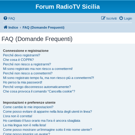
Forum RadioTV Sicilia
FAQ
Iscriviti
Login
Indice
FAQ (Domande Frequenti)
FAQ (Domande Frequenti)
Connessione e registrazione
Perché devo registrarmi?
Che cosa è COPPA?
Perché non riesco a registrarmi?
Mi sono registrato ma non riesco a connettermi!
Perché non riesco a connettermi?
Mi sono registrato tempo fa, ma non riesco più a connettermi?!
Ho perso la mia password!
Perché vengo disconnesso automaticamente?
Che cosa provoca il comando “Cancella cookie”?
Impostazioni e preferenze utente
Come cambio le mie impostazioni?
Come posso evitare di apparire nella lista degli utenti in linea?
L’ora non è corretta!
Ho cambiato il fuso orario ma l’ora è ancora sbagliata
La mia lingua non è nella lista!
Come posso mostrare un’immagine sotto il mio nome utente?
Come posso inserire un avatar?