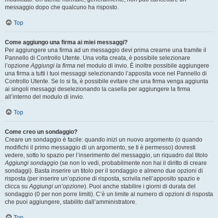
messaggio dopo che qualcuno ha risposto.
Top
Come aggiungo una firma ai miei messaggi?
Per aggiungere una firma ad un messaggio devi prima crearne una tramite il
Pannello di Controllo Utente. Una volta creata, è possibile selezionare
l’opzione
Aggiungi la firma
nel modulo di invio. È inoltre possibile aggiungere
una firma a tutti i tuoi messaggi selezionando l’apposita voce nel Pannello di
Controllo Utente. Se lo si fa, è possibile evitare che una firma venga aggiunta
ai singoli messaggi deselezionando la casella per aggiungere la firma
all’interno del modulo di invio.
Top
Come creo un sondaggio?
Creare un sondaggio è facile: quando inizi un nuovo argomento (o quando
modifichi il primo messaggio di un argomento, se ti è permesso) dovresti
vedere, sotto lo spazio per l’inserimento del messaggio, un riquadro dal titolo
Aggiungi sondaggio
(se non lo vedi, probabilmente non hai il diritto di creare
sondaggi). Basta inserire un titolo per il sondaggio e almeno due opzioni di
risposta (per inserire un’opzione di risposta, scrivila nell’apposito spazio e
clicca su
Aggiungi un’opzione
). Puoi anche stabilire i giorni di durata del
sondaggio (0 per non porre limiti). C’è un limite al numero di opzioni di risposta
che puoi aggiungere, stabilito dall’amministratore.
Top