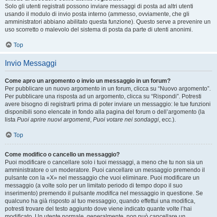
Solo gli utenti registrati possono inviare messaggi di posta ad altri utenti
usando il modulo di invio posta interno (ammesso, ovviamente, che gli
amministratori abbiano abilitato questa funzione). Questo serve a prevenire un
uso scorretto o malevolo del sistema di posta da parte di utenti anonimi.
Top
Invio Messaggi
Come apro un argomento o invio un messaggio in un forum?
Per pubblicare un nuovo argomento in un forum, clicca su “Nuovo argomento”.
Per pubblicare una risposta ad un argomento, clicca su “Rispondi”. Potresti
avere bisogno di registrarti prima di poter inviare un messaggio: le tue funzioni
disponibili sono elencate in fondo alla pagina del forum o dell’argomento (la
lista
Puoi aprire nuovi argomenti
,
Puoi votare nei sondaggi
, ecc.).
Top
Come modifico o cancello un messaggio?
Puoi modificare o cancellare solo i tuoi messaggi, a meno che tu non sia un
amministratore o un moderatore. Puoi cancellare un messaggio premendo il
pulsante con la «X» nel messaggio che vuoi eliminare. Puoi modificare un
messaggio (a volte solo per un limitato periodo di tempo dopo il suo
inserimento) premendo il pulsante
modifica
nel messaggio in questione. Se
qualcuno ha già risposto al tuo messaggio, quando effettui una modifica,
potresti trovare del testo aggiunto dove viene indicato quante volte l’hai
modificato. Un utente normale, generalmente, non può cancellare un