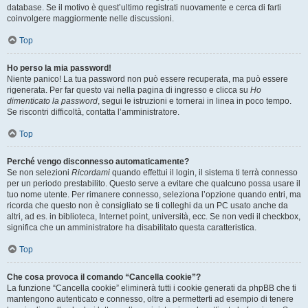
database. Se il motivo è quest’ultimo registrati nuovamente e cerca di farti
coinvolgere maggiormente nelle discussioni.
Top
Ho perso la mia password!
Niente panico! La tua password non può essere recuperata, ma può essere
rigenerata. Per far questo vai nella pagina di ingresso e clicca su
Ho
dimenticato la password
, segui le istruzioni e tornerai in linea in poco tempo.
Se riscontri difficoltà, contatta l’amministratore.
Top
Perché vengo disconnesso automaticamente?
Se non selezioni
Ricordami
quando effettui il login, il sistema ti terrà connesso
per un periodo prestabilito. Questo serve a evitare che qualcuno possa usare il
tuo nome utente. Per rimanere connesso, seleziona l’opzione quando entri, ma
ricorda che questo non è consigliato se ti colleghi da un PC usato anche da
altri, ad es. in biblioteca, Internet point, università, ecc. Se non vedi il checkbox,
significa che un amministratore ha disabilitato questa caratteristica.
Top
Che cosa provoca il comando “Cancella cookie”?
La funzione “Cancella cookie” eliminerà tutti i cookie generati da phpBB che ti
mantengono autenticato e connesso, oltre a permetterti ad esempio di tenere