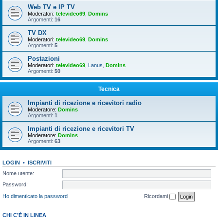
Web TV e IP TV
Moderatori:
televideo69
,
Domins
Argomenti:
16
TV DX
Moderatori:
televideo69
,
Domins
Argomenti:
5
Postazioni
Moderatori:
televideo69
,
Lanus
,
Domins
Argomenti:
50
Tecnica
Impianti di ricezione e ricevitori radio
Moderatore:
Domins
Argomenti:
1
Impianti di ricezione e ricevitori TV
Moderatore:
Domins
Argomenti:
63
LOGIN
•
ISCRIVITI
Nome utente:
Password:
Ho dimenticato la password
Ricordami
CHI C’È IN LINEA