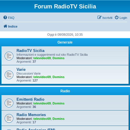
Forum RadioTV Sicilia
FAQ
Iscriviti
Login
Indice
Oggi è 08/08/2026, 10:35
Generale
RadioTV Sicilia
Informazioni e suggerimenti sul sito RadioTV Sicilia
Moderatori:
televideo69
,
Domins
Argomenti:
37
Varie
Discussioni Varie
Moderatori:
televideo69
,
Domins
Argomenti:
127
Radio
Emittenti Radio
Moderatori:
televideo69
,
Domins
Argomenti:
36
Radio Memories
Moderatori:
televideo69
,
Domins
Argomenti:
17