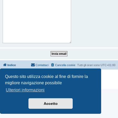
Indice
Contattaci
Cancella cookie
Tutti gli orari sono
UTC+01:00
Creato da
phpBB
® Forum Software © phpBB Limited
Questo sito utilizza cookie al fine di fornire la
Traduzione Italiana
phpBB-Italia.it
migliore navigazione possibile
Privacy
|
Condizioni
Ulteriori informazioni
Accetto