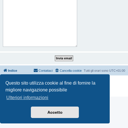
Indice
Contattaci
Cancella cookie
Tutti gli orari sono
UTC+01:00
Creato da
phpBB
® Forum Software © phpBB Limited
Questo sito utilizza cookie al fine di fornire la
Traduzione Italiana
phpBB-Italia.it
migliore navigazione possibile
Privacy
|
Condizioni
Ulteriori informazioni
Accetto