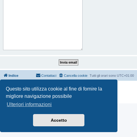
Indice
Contattaci
Cancella cookie
Tutti gli orari sono
UTC+01:00
Creato da
phpBB
® Forum Software © phpBB Limited
Questo sito utilizza cookie al fine di fornire la
Traduzione Italiana
phpBB-Italia.it
migliore navigazione possibile
Privacy
|
Condizioni
Ulteriori informazioni
Accetto