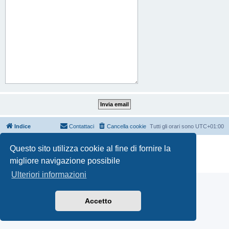
Indice
Contattaci
Cancella cookie
Tutti gli orari sono
UTC+01:00
Creato da
phpBB
® Forum Software © phpBB Limited
Questo sito utilizza cookie al fine di fornire la
Traduzione Italiana
phpBB-Italia.it
migliore navigazione possibile
Privacy
|
Condizioni
Ulteriori informazioni
Accetto