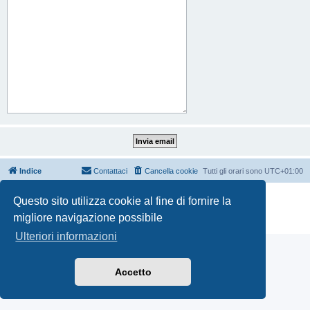
Indice
Contattaci
Cancella cookie
Tutti gli orari sono
UTC+01:00
Creato da
phpBB
® Forum Software © phpBB Limited
Questo sito utilizza cookie al fine di fornire la
Traduzione Italiana
phpBB-Italia.it
migliore navigazione possibile
Privacy
|
Condizioni
Ulteriori informazioni
Accetto