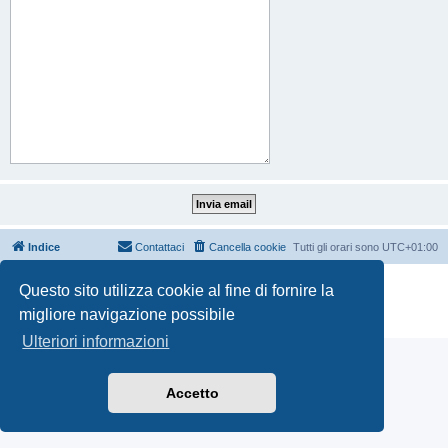
Indice
Contattaci
Cancella cookie
Tutti gli orari sono
UTC+01:00
Creato da
phpBB
® Forum Software © phpBB Limited
Questo sito utilizza cookie al fine di fornire la
Traduzione Italiana
phpBB-Italia.it
migliore navigazione possibile
Privacy
|
Condizioni
Ulteriori informazioni
Accetto