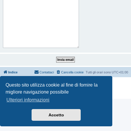
Indice
Contattaci
Cancella cookie
Tutti gli orari sono
UTC+01:00
Creato da
phpBB
® Forum Software © phpBB Limited
Questo sito utilizza cookie al fine di fornire la
Traduzione Italiana
phpBB-Italia.it
migliore navigazione possibile
Privacy
|
Condizioni
Ulteriori informazioni
Accetto