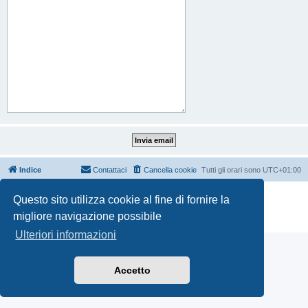
Indice
Contattaci
Cancella cookie
Tutti gli orari sono
UTC+01:00
Creato da
phpBB
® Forum Software © phpBB Limited
Questo sito utilizza cookie al fine di fornire la
Traduzione Italiana
phpBB-Italia.it
migliore navigazione possibile
Privacy
|
Condizioni
Ulteriori informazioni
Accetto