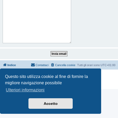
Indice
Contattaci
Cancella cookie
Tutti gli orari sono
UTC+01:00
Creato da
phpBB
® Forum Software © phpBB Limited
Questo sito utilizza cookie al fine di fornire la
Traduzione Italiana
phpBB-Italia.it
migliore navigazione possibile
Privacy
|
Condizioni
Ulteriori informazioni
Accetto