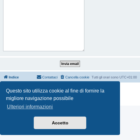
Indice
Contattaci
Cancella cookie
Tutti gli orari sono
UTC+01:00
Creato da
phpBB
® Forum Software © phpBB Limited
Questo sito utilizza cookie al fine di fornire la
Traduzione Italiana
phpBB-Italia.it
migliore navigazione possibile
Privacy
|
Condizioni
Ulteriori informazioni
Accetto