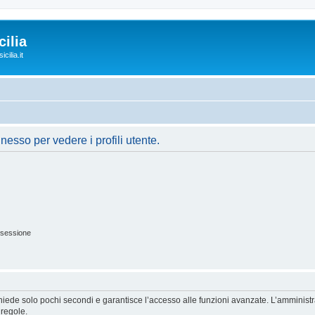
ilia
cilia.it
nesso per vedere i profili utente.
 sessione
ichiede solo pochi secondi e garantisce l’accesso alle funzioni avanzate. L’amminist
 regole.