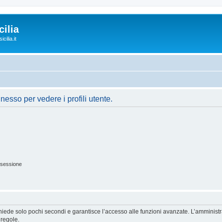
ilia
cilia.it
nesso per vedere i profili utente.
 sessione
ichiede solo pochi secondi e garantisce l’accesso alle funzioni avanzate. L’amminist
 regole.