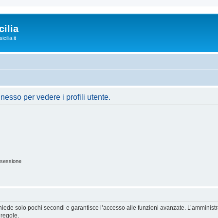
ilia
cilia.it
nesso per vedere i profili utente.
 sessione
ichiede solo pochi secondi e garantisce l’accesso alle funzioni avanzate. L’amminist
 regole.