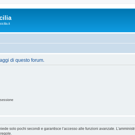
ilia
cilia.it
saggi di questo forum.
 sessione
ichiede solo pochi secondi e garantisce l’accesso alle funzioni avanzate. L’amminist
 regole.