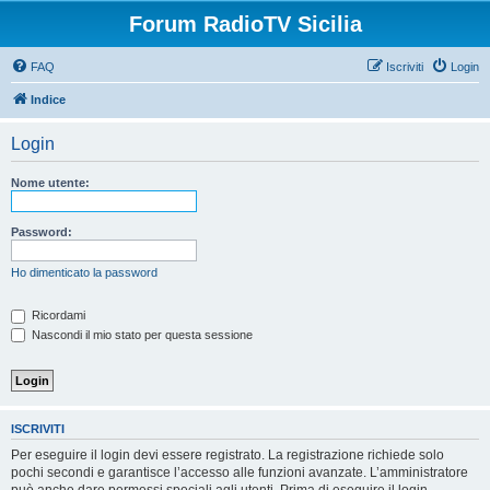
Forum RadioTV Sicilia
FAQ
Iscriviti
Login
Indice
Login
Nome utente:
Password:
Ho dimenticato la password
Ricordami
Nascondi il mio stato per questa sessione
ISCRIVITI
Per eseguire il login devi essere registrato. La registrazione richiede solo
pochi secondi e garantisce l’accesso alle funzioni avanzate. L’amministratore
può anche dare permessi speciali agli utenti. Prima di eseguire il login