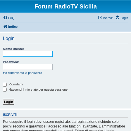
Forum RadioTV Sicilia
FAQ
Iscriviti
Login
Indice
Login
Nome utente:
Password:
Ho dimenticato la password
Ricordami
Nascondi il mio stato per questa sessione
ISCRIVITI
Per eseguire il login devi essere registrato. La registrazione richiede solo
pochi secondi e garantisce l’accesso alle funzioni avanzate. L’amministratore
può anche dare permessi speciali agli utenti. Prima di eseguire il login