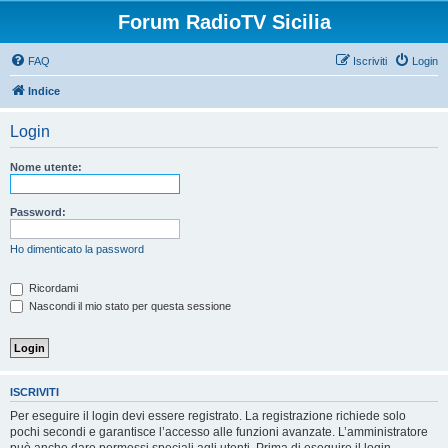
Forum RadioTV Sicilia
FAQ
Iscriviti
Login
Indice
Login
Nome utente:
Password:
Ho dimenticato la password
Ricordami
Nascondi il mio stato per questa sessione
ISCRIVITI
Per eseguire il login devi essere registrato. La registrazione richiede solo
pochi secondi e garantisce l’accesso alle funzioni avanzate. L’amministratore
può anche dare permessi speciali agli utenti. Prima di eseguire il login