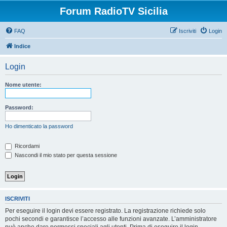
Forum RadioTV Sicilia
FAQ
Iscriviti
Login
Indice
Login
Nome utente:
Password:
Ho dimenticato la password
Ricordami
Nascondi il mio stato per questa sessione
ISCRIVITI
Per eseguire il login devi essere registrato. La registrazione richiede solo
pochi secondi e garantisce l’accesso alle funzioni avanzate. L’amministratore
può anche dare permessi speciali agli utenti. Prima di eseguire il login