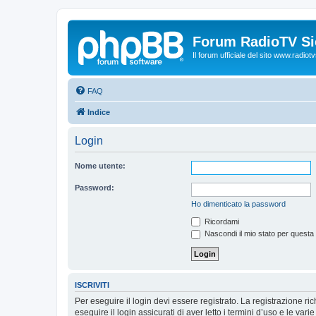
Forum RadioTV Sic
Il forum ufficiale del sito www.radiotvsi
FAQ
Indice
Login
Nome utente:
Password:
Ho dimenticato la password
Ricordami
Nascondi il mio stato per questa
ISCRIVITI
Per eseguire il login devi essere registrato. La registrazione r
eseguire il login assicurati di aver letto i termini d’uso e le varie