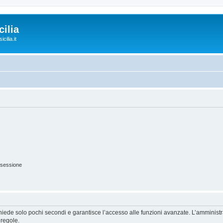
ilia
cilia.it
 sessione
ichiede solo pochi secondi e garantisce l’accesso alle funzioni avanzate. L’amminist
 regole.