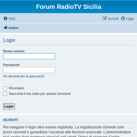
Forum RadioTV Sicilia
FAQ
Iscriviti
Login
Indice
Login
Nome utente:
Password:
Ho dimenticato la password
Ricordami
Nascondi il mio stato per questa sessione
ISCRIVITI
Per eseguire il login devi essere registrato. La registrazione richiede solo
pochi secondi e garantisce l’accesso alle funzioni avanzate. L’amministratore
può anche dare permessi speciali agli utenti. Prima di eseguire il login