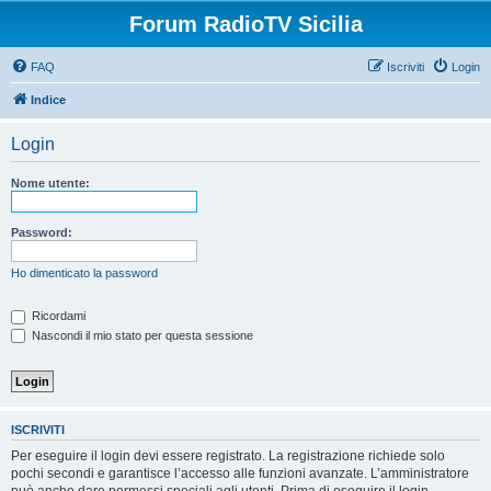
Forum RadioTV Sicilia
FAQ
Iscriviti
Login
Indice
Login
Nome utente:
Password:
Ho dimenticato la password
Ricordami
Nascondi il mio stato per questa sessione
ISCRIVITI
Per eseguire il login devi essere registrato. La registrazione richiede solo
pochi secondi e garantisce l’accesso alle funzioni avanzate. L’amministratore
può anche dare permessi speciali agli utenti. Prima di eseguire il login