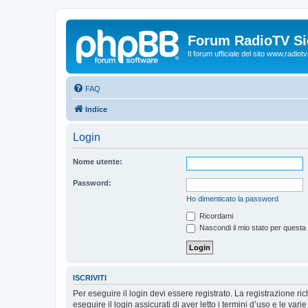
Forum RadioTV Sic
Il forum ufficiale del sito www.radiotvsi
FAQ
Indice
Login
Nome utente:
Password:
Ho dimenticato la password
Ricordami
Nascondi il mio stato per questa
ISCRIVITI
Per eseguire il login devi essere registrato. La registrazione r
eseguire il login assicurati di aver letto i termini d’uso e le varie