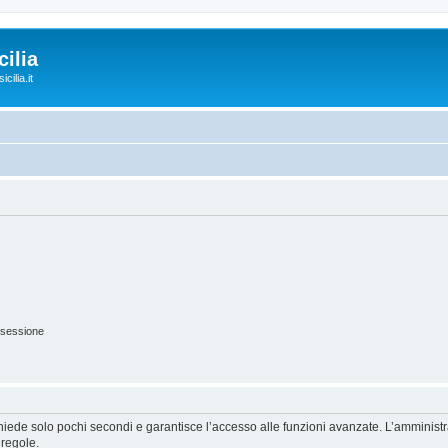
ilia
cilia.it
 sessione
ichiede solo pochi secondi e garantisce l’accesso alle funzioni avanzate. L’amminist
 regole.