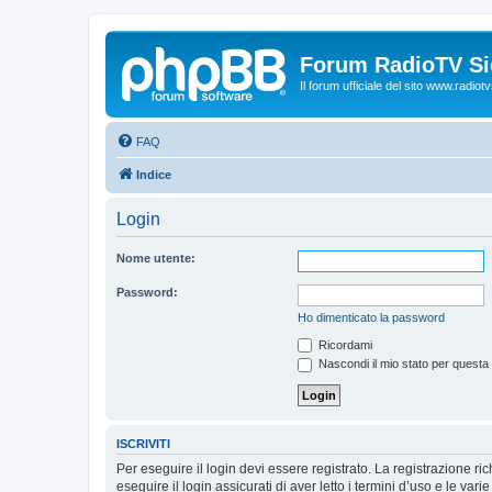
Forum RadioTV Sic
Il forum ufficiale del sito www.radiotvsi
FAQ
Indice
Login
Nome utente:
Password:
Ho dimenticato la password
Ricordami
Nascondi il mio stato per questa
ISCRIVITI
Per eseguire il login devi essere registrato. La registrazione r
eseguire il login assicurati di aver letto i termini d’uso e le varie