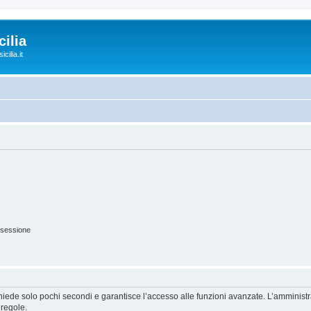
ilia
cilia.it
 sessione
ichiede solo pochi secondi e garantisce l’accesso alle funzioni avanzate. L’amminist
 regole.