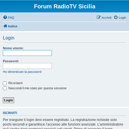
Forum RadioTV Sicilia
FAQ
Iscriviti
Login
Indice
Login
Nome utente:
Password:
Ho dimenticato la password
Ricordami
Nascondi il mio stato per questa sessione
ISCRIVITI
Per eseguire il login devi essere registrato. La registrazione richiede solo
pochi secondi e garantisce l’accesso alle funzioni avanzate. L’amministratore
può anche dare permessi speciali agli utenti. Prima di eseguire il login