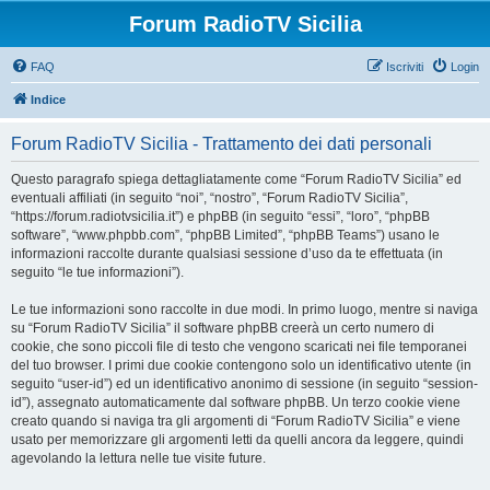
Forum RadioTV Sicilia
FAQ
Iscriviti
Login
Indice
Forum RadioTV Sicilia - Trattamento dei dati personali
Questo paragrafo spiega dettagliatamente come “Forum RadioTV Sicilia” ed
eventuali affiliati (in seguito “noi”, “nostro”, “Forum RadioTV Sicilia”,
“https://forum.radiotvsicilia.it”) e phpBB (in seguito “essi”, “loro”, “phpBB
software”, “www.phpbb.com”, “phpBB Limited”, “phpBB Teams”) usano le
informazioni raccolte durante qualsiasi sessione d’uso da te effettuata (in
seguito “le tue informazioni”).
Le tue informazioni sono raccolte in due modi. In primo luogo, mentre si naviga
su “Forum RadioTV Sicilia” il software phpBB creerà un certo numero di
cookie, che sono piccoli file di testo che vengono scaricati nei file temporanei
del tuo browser. I primi due cookie contengono solo un identificativo utente (in
seguito “user-id”) ed un identificativo anonimo di sessione (in seguito “session-
id”), assegnato automaticamente dal software phpBB. Un terzo cookie viene
creato quando si naviga tra gli argomenti di “Forum RadioTV Sicilia” e viene
usato per memorizzare gli argomenti letti da quelli ancora da leggere, quindi
agevolando la lettura nelle tue visite future.