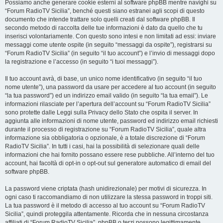
Possiamo anche generare cookie esterni al software phpBB mentre navighi su
“Forum RadioTV Sicilia”, benché questi siano estranei agli scopi di questo
documento che intende trattare solo quelli creati dal software phpBB. Il
secondo metodo di raccolta delle tue informazioni è dato da quello che tu
inserisci volontariamente. Con questo sono intesi e non limitati ad essi: inviare
messaggi come utente ospite (in seguito “messaggi da ospite”), registrarsi su
“Forum RadioTV Sicilia” (in seguito “il tuo account”) e l’invio di messaggi dopo
la registrazione e l’accesso (in seguito “i tuoi messaggi”).
Il tuo account avrà, di base, un unico nome identificativo (in seguito “il tuo
nome utente”), una password da usare per accedere al tuo account (in seguito
“la tua password”) ed un indirizzo email valido (in seguito “la tua email”). Le
informazioni rilasciate per l’apertura dell’account su “Forum RadioTV Sicilia”
sono protette dalle Leggi sulla Privacy dello Stato che ospita il server. In
aggiunta alle informazioni di nome utente, password ed indirizzo email richiesti
durante il processo di registrazione su “Forum RadioTV Sicilia”, quale altra
informazione sia obbligatoria o opzionale, è a totale discrezione di “Forum
RadioTV Sicilia”. In tutti i casi, hai la possibilità di selezionare quali delle
informazioni che hai fornito possano essere rese pubbliche. All’interno del tuo
account, hai facoltà di opt-in o opt-out sul generatore automatico di email del
software phpBB.
La password viene criptata (hash unidirezionale) per motivi di sicurezza. In
ogni caso ti raccomandiamo di non utilizzare la stessa password in troppi siti.
La tua password è il metodo di accesso al tuo account su “Forum RadioTV
Sicilia”, quindi proteggila attentamente. Ricorda che in nessuna circostanza
affiliati di “Forum RadioTV Sicilia”, phpBB o terzi possono legittimamente