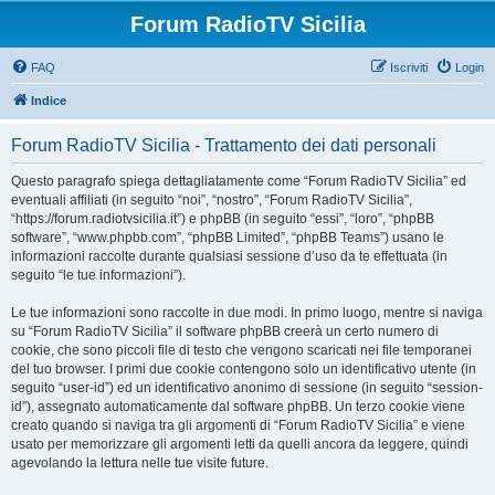
Forum RadioTV Sicilia
FAQ
Iscriviti
Login
Indice
Forum RadioTV Sicilia - Trattamento dei dati personali
Questo paragrafo spiega dettagliatamente come “Forum RadioTV Sicilia” ed
eventuali affiliati (in seguito “noi”, “nostro”, “Forum RadioTV Sicilia”,
“https://forum.radiotvsicilia.it”) e phpBB (in seguito “essi”, “loro”, “phpBB
software”, “www.phpbb.com”, “phpBB Limited”, “phpBB Teams”) usano le
informazioni raccolte durante qualsiasi sessione d’uso da te effettuata (in
seguito “le tue informazioni”).
Le tue informazioni sono raccolte in due modi. In primo luogo, mentre si naviga
su “Forum RadioTV Sicilia” il software phpBB creerà un certo numero di
cookie, che sono piccoli file di testo che vengono scaricati nei file temporanei
del tuo browser. I primi due cookie contengono solo un identificativo utente (in
seguito “user-id”) ed un identificativo anonimo di sessione (in seguito “session-
id”), assegnato automaticamente dal software phpBB. Un terzo cookie viene
creato quando si naviga tra gli argomenti di “Forum RadioTV Sicilia” e viene
usato per memorizzare gli argomenti letti da quelli ancora da leggere, quindi
agevolando la lettura nelle tue visite future.