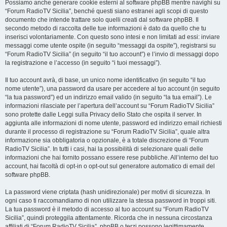
Possiamo anche generare cookie esterni al software phpBB mentre navighi su
“Forum RadioTV Sicilia”, benché questi siano estranei agli scopi di questo
documento che intende trattare solo quelli creati dal software phpBB. Il
secondo metodo di raccolta delle tue informazioni è dato da quello che tu
inserisci volontariamente. Con questo sono intesi e non limitati ad essi: inviare
messaggi come utente ospite (in seguito “messaggi da ospite”), registrarsi su
“Forum RadioTV Sicilia” (in seguito “il tuo account”) e l’invio di messaggi dopo
la registrazione e l’accesso (in seguito “i tuoi messaggi”).
Il tuo account avrà, di base, un unico nome identificativo (in seguito “il tuo
nome utente”), una password da usare per accedere al tuo account (in seguito
“la tua password”) ed un indirizzo email valido (in seguito “la tua email”). Le
informazioni rilasciate per l’apertura dell’account su “Forum RadioTV Sicilia”
sono protette dalle Leggi sulla Privacy dello Stato che ospita il server. In
aggiunta alle informazioni di nome utente, password ed indirizzo email richiesti
durante il processo di registrazione su “Forum RadioTV Sicilia”, quale altra
informazione sia obbligatoria o opzionale, è a totale discrezione di “Forum
RadioTV Sicilia”. In tutti i casi, hai la possibilità di selezionare quali delle
informazioni che hai fornito possano essere rese pubbliche. All’interno del tuo
account, hai facoltà di opt-in o opt-out sul generatore automatico di email del
software phpBB.
La password viene criptata (hash unidirezionale) per motivi di sicurezza. In
ogni caso ti raccomandiamo di non utilizzare la stessa password in troppi siti.
La tua password è il metodo di accesso al tuo account su “Forum RadioTV
Sicilia”, quindi proteggila attentamente. Ricorda che in nessuna circostanza
affiliati di “Forum RadioTV Sicilia”, phpBB o terzi possono legittimamente