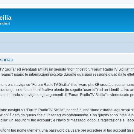
ilia
cilia.it
rsonali
ia” ed eventuali affiliati (in seguito “noi”, “nostro”, “Forum RadioTV Sicilia”, “https
ms”) usano le informazioni raccolte durante qualsiasi sessione d’uso da te effettua
mentre si naviga su “Forum RadioTV Sicilia” il software phpBB creerà un certo numer
 contengono solo un identificativo utente (in seguito “user-id”) ed un identificativo
to quando si naviga tra gli argomenti di “Forum RadioTV Sicilia” e viene usato per
e navighi su “Forum RadioTV Sicilia”, benché questi siano estranei agli scopi di q
zioni è dato da quello che tu inserisci volontariamente. Con questo sono intesi e no
lia” (in seguito “il tuo account”) e l’invio di messaggi dopo la registrazione e l’acc
eguito “il tuo nome utente”), una password da usare per accedere al tuo account (in s