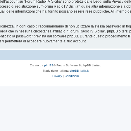
 dell’account su “Forum RadioTV Sicilia” sono protette dalle Leggi sulla Privacy dello
ocesso di registrazione su “Forum RadioTV Sicilia”, quale altra informazione sia obb
re quali delle informazioni che hai fornito possano essere rese pubbliche. All’interno d
icurezza. In ogni caso ti raccomandiamo di non utilizzare la stessa password in tro
orda che in nessuna circostanza affiliati di “Forum RadioTV Sicilia”, phpBB o terz
enticato la password” prevista dal software phpBB. Durante questo procedimento ti v
ti permetterà di accedere nuovamente al tuo account.
Creato da
phpBB
® Forum Software © phpBB Limited
Traduzione Italiana
phpBB-Italia.it
Privacy
|
Condizioni