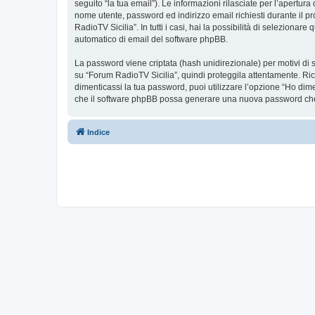
seguito “la tua email”). Le informazioni rilasciate per l’apertura
nome utente, password ed indirizzo email richiesti durante il pr
RadioTV Sicilia”. In tutti i casi, hai la possibilità di seleziona
automatico di email del software phpBB.
La password viene criptata (hash unidirezionale) per motivi di s
su “Forum RadioTV Sicilia”, quindi proteggila attentamente. Ric
dimenticassi la tua password, puoi utilizzare l’opzione “Ho dim
che il software phpBB possa generare una nuova password che 
Indice