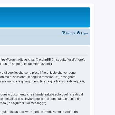
Iscriviti
Login
://forum.radiotvsicilia.it”) e phpBB (in seguito “essi”, “loro”,
ta (in seguito “le tue informazioni”).
o di cookie, che sono piccoli file di testo che vengono
 anonimo di sessione (in seguito “session-id”), assegnato
 memorizzare gli argomenti letti da quelli ancora da leggere,
uesto documento che intende trattare solo quelli creati dal
n limitati ad essi: inviare messaggi come utente ospite (in
esso (in seguito “i tuoi messaggi”).
eguito “la tua password”) ed un indirizzo email valido (in