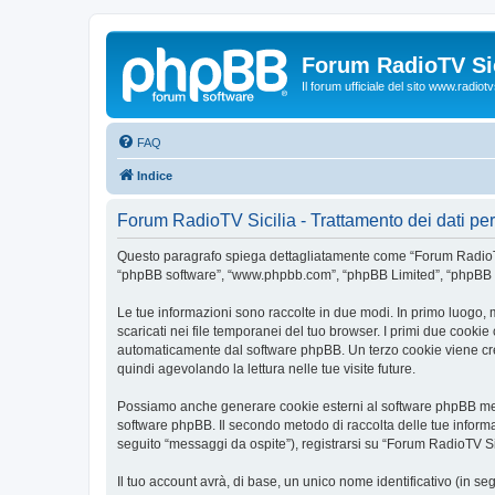
Forum RadioTV Sic
Il forum ufficiale del sito www.radiotvsi
FAQ
Indice
Forum RadioTV Sicilia - Trattamento dei dati pe
Questo paragrafo spiega dettagliatamente come “Forum RadioTV Sicil
“phpBB software”, “www.phpbb.com”, “phpBB Limited”, “phpBB Tea
Le tue informazioni sono raccolte in due modi. In primo luogo, 
scaricati nei file temporanei del tuo browser. I primi due cookie
automaticamente dal software phpBB. Un terzo cookie viene crea
quindi agevolando la lettura nelle tue visite future.
Possiamo anche generare cookie esterni al software phpBB mentr
software phpBB. Il secondo metodo di raccolta delle tue informa
seguito “messaggi da ospite”), registrarsi su “Forum RadioTV Sici
Il tuo account avrà, di base, un unico nome identificativo (in s