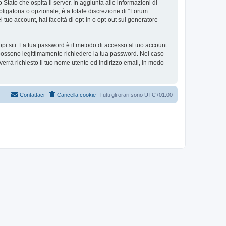
 Stato che ospita il server. In aggiunta alle informazioni di
ligatoria o opzionale, è a totale discrezione di “Forum
el tuo account, hai facoltà di opt-in o opt-out sul generatore
ppi siti. La tua password è il metodo di accesso al tuo account
i possono legittimamente richiedere la tua password. Nel caso
errà richiesto il tuo nome utente ed indirizzo email, in modo
Contattaci
Cancella cookie
Tutti gli orari sono
UTC+01:00