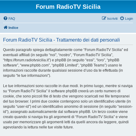
Forum RadioTV Sicilia
FAQ
Iscriviti
Login
Indice
Forum RadioTV Sicilia - Trattamento dei dati personali
Questo paragrafo spiega dettagliatamente come “Forum RadioTV Sicilia” ed
eventuali affiliati (in seguito “noi”, “nostro”, “Forum RadioTV Sicilia”,
“https://forum.radiotvsicilia.it”) e phpBB (in seguito “essi”, “loro”, “phpBB
software”, “www.phpbb.com”, “phpBB Limited”, “phpBB Teams”) usano le
informazioni raccolte durante qualsiasi sessione d’uso da te effettuata (in
seguito “le tue informazioni”).
Le tue informazioni sono raccolte in due modi. In primo luogo, mentre si naviga
su “Forum RadioTV Sicilia” il software phpBB creerà un certo numero di
cookie, che sono piccoli file di testo che vengono scaricati nei file temporanei
del tuo browser. I primi due cookie contengono solo un identificativo utente (in
seguito “user-id”) ed un identificativo anonimo di sessione (in seguito “session-
id”), assegnato automaticamente dal software phpBB. Un terzo cookie viene
creato quando si naviga tra gli argomenti di “Forum RadioTV Sicilia” e viene
usato per memorizzare gli argomenti letti da quelli ancora da leggere, quindi
agevolando la lettura nelle tue visite future.