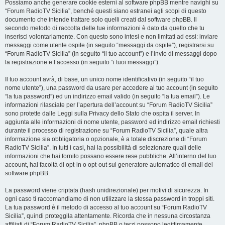
Possiamo anche generare cookie esterni al software phpBB mentre navighi su
“Forum RadioTV Sicilia”, benché questi siano estranei agli scopi di questo
documento che intende trattare solo quelli creati dal software phpBB. Il
secondo metodo di raccolta delle tue informazioni è dato da quello che tu
inserisci volontariamente. Con questo sono intesi e non limitati ad essi: inviare
messaggi come utente ospite (in seguito “messaggi da ospite”), registrarsi su
“Forum RadioTV Sicilia” (in seguito “il tuo account”) e l’invio di messaggi dopo
la registrazione e l’accesso (in seguito “i tuoi messaggi”).
Il tuo account avrà, di base, un unico nome identificativo (in seguito “il tuo
nome utente”), una password da usare per accedere al tuo account (in seguito
“la tua password”) ed un indirizzo email valido (in seguito “la tua email”). Le
informazioni rilasciate per l’apertura dell’account su “Forum RadioTV Sicilia”
sono protette dalle Leggi sulla Privacy dello Stato che ospita il server. In
aggiunta alle informazioni di nome utente, password ed indirizzo email richiesti
durante il processo di registrazione su “Forum RadioTV Sicilia”, quale altra
informazione sia obbligatoria o opzionale, è a totale discrezione di “Forum
RadioTV Sicilia”. In tutti i casi, hai la possibilità di selezionare quali delle
informazioni che hai fornito possano essere rese pubbliche. All’interno del tuo
account, hai facoltà di opt-in o opt-out sul generatore automatico di email del
software phpBB.
La password viene criptata (hash unidirezionale) per motivi di sicurezza. In
ogni caso ti raccomandiamo di non utilizzare la stessa password in troppi siti.
La tua password è il metodo di accesso al tuo account su “Forum RadioTV
Sicilia”, quindi proteggila attentamente. Ricorda che in nessuna circostanza
affiliati di “Forum RadioTV Sicilia”, phpBB o terzi possono legittimamente