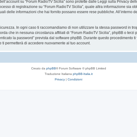
 dell’account su “Forum RadioTV Sicilia” sono protette dalle Leggi sulla Privacy dello
ocesso di registrazione su “Forum RadioTV Sicilia”, quale altra informazione sia obb
re quali delle informazioni che hai fornito possano essere rese pubbliche. All’interno d
icurezza. In ogni caso ti raccomandiamo di non utilizzare la stessa password in tro
orda che in nessuna circostanza affiliati di “Forum RadioTV Sicilia”, phpBB o terz
enticato la password” prevista dal software phpBB. Durante questo procedimento ti v
ti permetterà di accedere nuovamente al tuo account.
Creato da
phpBB
® Forum Software © phpBB Limited
Traduzione Italiana
phpBB-Italia.it
Privacy
|
Condizioni