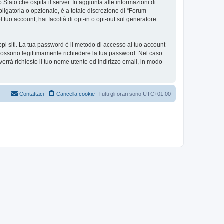
 Stato che ospita il server. In aggiunta alle informazioni di
ligatoria o opzionale, è a totale discrezione di “Forum
el tuo account, hai facoltà di opt-in o opt-out sul generatore
ppi siti. La tua password è il metodo di accesso al tuo account
i possono legittimamente richiedere la tua password. Nel caso
errà richiesto il tuo nome utente ed indirizzo email, in modo
Contattaci
Cancella cookie
Tutti gli orari sono
UTC+01:00