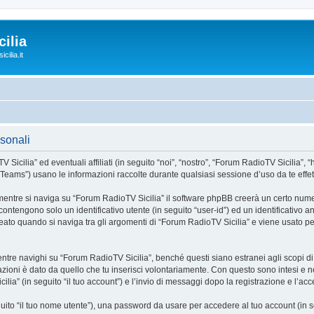
ilia
cilia.it
rsonali
ia” ed eventuali affiliati (in seguito “noi”, “nostro”, “Forum RadioTV Sicilia”, “https
ms”) usano le informazioni raccolte durante qualsiasi sessione d’uso da te effettua
mentre si naviga su “Forum RadioTV Sicilia” il software phpBB creerà un certo numer
 contengono solo un identificativo utente (in seguito “user-id”) ed un identificativo
to quando si naviga tra gli argomenti di “Forum RadioTV Sicilia” e viene usato per
e navighi su “Forum RadioTV Sicilia”, benché questi siano estranei agli scopi di q
zioni è dato da quello che tu inserisci volontariamente. Con questo sono intesi e no
lia” (in seguito “il tuo account”) e l’invio di messaggi dopo la registrazione e l’acc
eguito “il tuo nome utente”), una password da usare per accedere al tuo account (in s