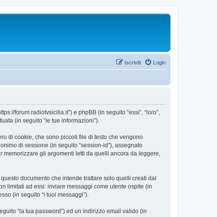
Iscriviti
Login
://forum.radiotvsicilia.it”) e phpBB (in seguito “essi”, “loro”,
ta (in seguito “le tue informazioni”).
o di cookie, che sono piccoli file di testo che vengono
 anonimo di sessione (in seguito “session-id”), assegnato
 memorizzare gli argomenti letti da quelli ancora da leggere,
uesto documento che intende trattare solo quelli creati dal
n limitati ad essi: inviare messaggi come utente ospite (in
esso (in seguito “i tuoi messaggi”).
eguito “la tua password”) ed un indirizzo email valido (in