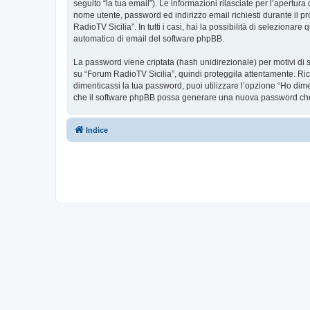
seguito “la tua email”). Le informazioni rilasciate per l’apertura
nome utente, password ed indirizzo email richiesti durante il pr
RadioTV Sicilia”. In tutti i casi, hai la possibilità di seleziona
automatico di email del software phpBB.
La password viene criptata (hash unidirezionale) per motivi di s
su “Forum RadioTV Sicilia”, quindi proteggila attentamente. Ric
dimenticassi la tua password, puoi utilizzare l’opzione “Ho dim
che il software phpBB possa generare una nuova password che 
Indice