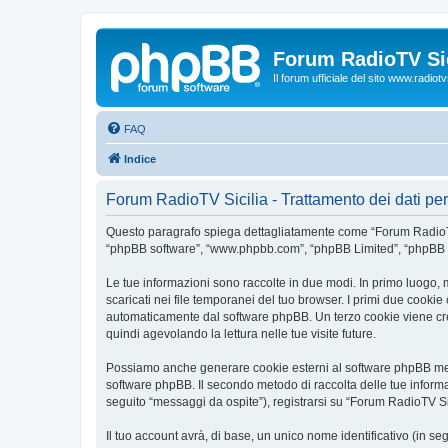
Forum RadioTV Sic
Il forum ufficiale del sito www.radiotvsi
FAQ
Indice
Forum RadioTV Sicilia - Trattamento dei dati pe
Questo paragrafo spiega dettagliatamente come “Forum RadioTV Sicil
“phpBB software”, “www.phpbb.com”, “phpBB Limited”, “phpBB Tea
Le tue informazioni sono raccolte in due modi. In primo luogo, 
scaricati nei file temporanei del tuo browser. I primi due cookie
automaticamente dal software phpBB. Un terzo cookie viene crea
quindi agevolando la lettura nelle tue visite future.
Possiamo anche generare cookie esterni al software phpBB mentr
software phpBB. Il secondo metodo di raccolta delle tue informa
seguito “messaggi da ospite”), registrarsi su “Forum RadioTV Sici
Il tuo account avrà, di base, un unico nome identificativo (in s