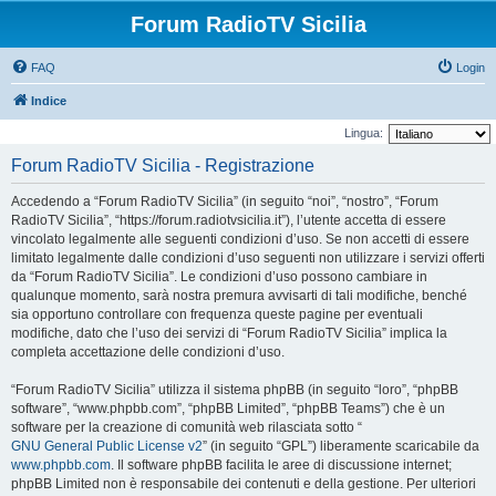
Forum RadioTV Sicilia
FAQ
Login
Indice
Lingua:
Forum RadioTV Sicilia - Registrazione
Accedendo a “Forum RadioTV Sicilia” (in seguito “noi”, “nostro”, “Forum
RadioTV Sicilia”, “https://forum.radiotvsicilia.it”), l’utente accetta di essere
vincolato legalmente alle seguenti condizioni d’uso. Se non accetti di essere
limitato legalmente dalle condizioni d’uso seguenti non utilizzare i servizi offerti
da “Forum RadioTV Sicilia”. Le condizioni d’uso possono cambiare in
qualunque momento, sarà nostra premura avvisarti di tali modifiche, benché
sia opportuno controllare con frequenza queste pagine per eventuali
modifiche, dato che l’uso dei servizi di “Forum RadioTV Sicilia” implica la
completa accettazione delle condizioni d’uso.
“Forum RadioTV Sicilia” utilizza il sistema phpBB (in seguito “loro”, “phpBB
software”, “www.phpbb.com”, “phpBB Limited”, “phpBB Teams”) che è un
software per la creazione di comunità web rilasciata sotto “
GNU General Public License v2
” (in seguito “GPL”) liberamente scaricabile da
www.phpbb.com
. Il software phpBB facilita le aree di discussione internet;
phpBB Limited non è responsabile dei contenuti e della gestione. Per ulteriori