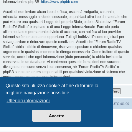
informazioni su phpBB:
https://www.phpbb.com
.
Accetti di non inviare alcun tipo di offesa, oscenità, volgarità, calunnia,
minaccia, messaggio a sfondo sessuale, o qualsiasi altro tipo di materiale che
può violare una qualsiasi Legge del proprio Stato, o dello Stato dove “Forum
RadioTV Sicilia” è ospitato, o di una Legge internazionale. Fare ciò porta
all’immediato e permanente divieto di accesso, con notifica al tuo provider
Internet se è ritenuto da noi opportuno. Tutti gli indirizzi IP sono registrati per
salvaguardare e rinforzare queste condizioni. Accetti che “Forum RadioTV
Sicilia” abbia il diritto di rimuovere, riscrivere, spostare o chiudere qualsiasi
argomento in qualsiasi momento lo ritenga necessario. Come fruitore di questo
servizio, accetti che ogni informazione (dato personale) tu abbia inviato sia
conservata in un database. Al contempo queste informazioni non saranno
divulgate a nessuno senza il tuo consenso, né “Forum RadioTV Sicilia” o
phpBB sono da ritenersi responsabili per qualsiasi violazione al sistema che
possa compromettere queste informazioni.
Questo sito utilizza cookie al fine di fornire la
migliore navigazione possibile
Ulteriori informazioni
Indice
Contattaci
Cancella cookie
Tutti gli orari sono
UTC+01:00
Creato da
phpBB
® Forum Software © phpBB Limited
Accetto
Traduzione Italiana
phpBB-Italia.it
Privacy
|
Condizioni