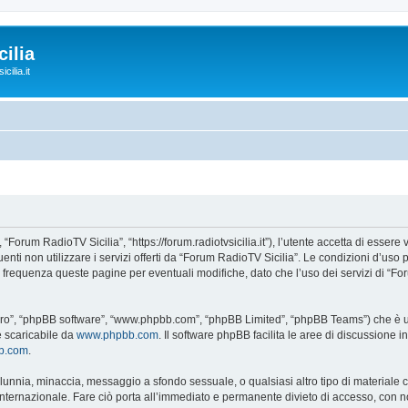
ilia
cilia.it
“Forum RadioTV Sicilia”, “https://forum.radiotvsicilia.it”), l’utente accetta di esser
guenti non utilizzare i servizi offerti da “Forum RadioTV Sicilia”. Le condizioni d
on frequenza queste pagine per eventuali modifiche, dato che l’uso dei servizi di “F
“loro”, “phpBB software”, “www.phpbb.com”, “phpBB Limited”, “phpBB Teams”) che è un
e scaricabile da
www.phpbb.com
. Il software phpBB facilita le aree di discussione
bb.com
.
 calunnia, minaccia, messaggio a sfondo sessuale, o qualsiasi altro tipo di materiale
ternazionale. Fare ciò porta all’immediato e permanente divieto di accesso, con noti