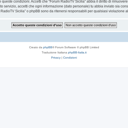
are queste condizioni. Accetti che “Forum RadioTV Sicilia” abbia il diritto di rimuove
to servizio, accetti che ogni informazione (dato personale) tu abbia inviato sia co
RadioTV Sicilia” o phpBB sono da ritenersi responsabili per qualsiasi violazione 
Creato da
phpBB
® Forum Software © phpBB Limited
Traduzione Italiana
phpBB-Italia.it
Privacy
|
Condizioni