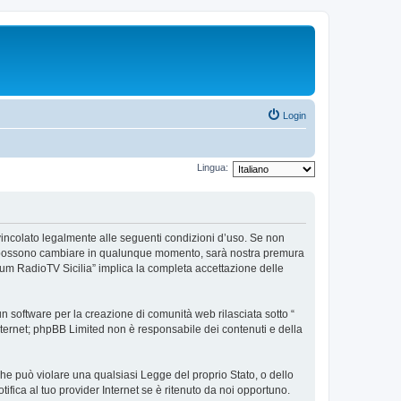
Login
Lingua:
e vincolato legalmente alle seguenti condizioni d’uso. Se non
’uso possono cambiare in qualunque momento, sarà nostra premura
orum RadioTV Sicilia” implica la completa accettazione delle
 software per la creazione di comunità web rilasciata sotto “
 internet; phpBB Limited non è responsabile dei contenuti e della
 che può violare una qualsiasi Legge del proprio Stato, o dello
fica al tuo provider Internet se è ritenuto da noi opportuno.