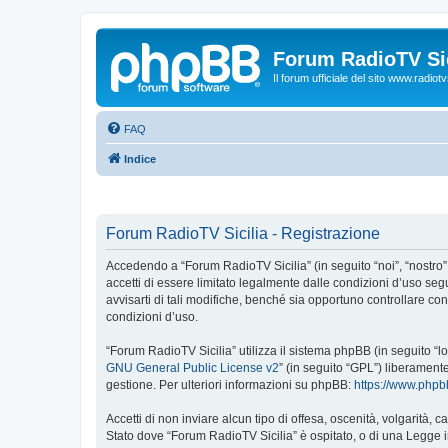
Forum RadioTV Sic
Il forum ufficiale del sito www.radiotvsi
FAQ
Indice
Forum RadioTV Sicilia - Registrazione
Accedendo a “Forum RadioTV Sicilia” (in seguito “noi”, “nostro”, 
accetti di essere limitato legalmente dalle condizioni d’uso se
avvisarti di tali modifiche, benché sia opportuno controllare c
condizioni d’uso.
“Forum RadioTV Sicilia” utilizza il sistema phpBB (in seguito 
GNU General Public License v2
” (in seguito “GPL”) liberament
gestione. Per ulteriori informazioni su phpBB:
https://www.php
Accetti di non inviare alcun tipo di offesa, oscenità, volgarità,
Stato dove “Forum RadioTV Sicilia” è ospitato, o di una Legge in